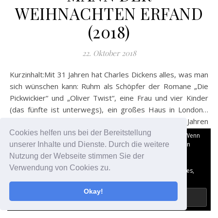
WEIHNACHTEN ERFAND
(2018)
22. Oktober 2018
Kurzinhalt:Mit 31 Jahren hat Charles Dickens alles, was man
sich wünschen kann: Ruhm als Schöpfer der Romane „Die
Pickwickier“ und „Oliver Twist“, eine Frau und vier Kinder
(das fünfte ist unterwegs), ein großes Haus in London…
Das Einzige, was Dickens in den letzten anderthalb Jahren
nicht mehr hatte, ist
Cookies helfen uns bei der Bereitstellung
Datenschutz und Cookies: Diese Website verwendet Cookies. Wenn
du die Website weiterhin nutzt, stimmst du der Verwendung von
unserer Inhalte und Dienste. Durch die weitere
Cookies zu.
Nutzung der Webseite stimmen Sie der
Verwendung von Cookies zu.
WEITERLESEN
Weitere Informationen, beispielsweise zur Kontrolle von Cookies,
findest du hier:
Datenschutzerklärung
Okay!
Der Filmaffe
0 Kommentare