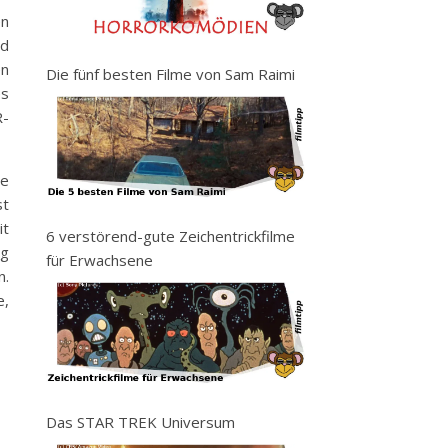
en
nd
en
Die fünf besten Filme von Sam Raimi
es
R-
de
st
it
6 verstörend-gute Zeichentrickfilme
ng
für Erwachsene
n.
e,
Das STAR TREK Universum