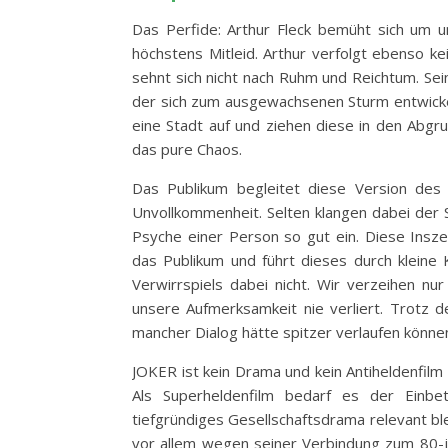
Das Perfide: Arthur Fleck bemüht sich um un
höchstens Mitleid. Arthur verfolgt ebenso ke
sehnt sich nicht nach Ruhm und Reichtum. Sei
der sich zum ausgewachsenen Sturm entwickel
eine Stadt auf und ziehen diese in den Abgru
das pure Chaos.
Das Publikum begleitet diese Version des
Unvollkommenheit. Selten klangen dabei der S
Psyche einer Person so gut ein. Diese Ins
das Publikum und führt dieses durch kleine 
Verwirrspiels dabei nicht. Wir verzeihen nur
unsere Aufmerksamkeit nie verliert. Trotz 
mancher Dialog hätte spitzer verlaufen könne
JOKER ist kein Drama und kein Antiheldenfilm
Als Superheldenfilm bedarf es der Einbet
tiefgründiges Gesellschaftsdrama relevant ble
vor allem wegen seiner Verbindung zum 80-j