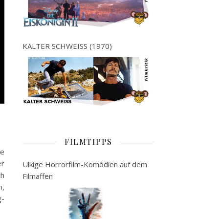
KALTER SCHWEISS (1970)
FILMTIPPS
ge
er
Ulkige Horrorfilm-Komödien auf dem
ch
Filmaffen
n,
g-