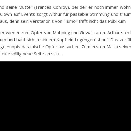
und seine Mutter (Frances Conroy), bei der er noch immer wohn
s Clown auf Events sorgt Arthur für passable Stimmung und träu
aus, denn sein Verständnis von Humor trifft nicht das Publikum.
mer wieder zum Opfer von Mobbing und Gewalttaten. Arthur stec
rum und baut sich in seinem Kopf ein Lügengerüst auf. Das zerfäl
erige Yuppis das falsche Opfer aussuchen: Zum ersten Mal in sein
eine völlig neue Seite an sich…