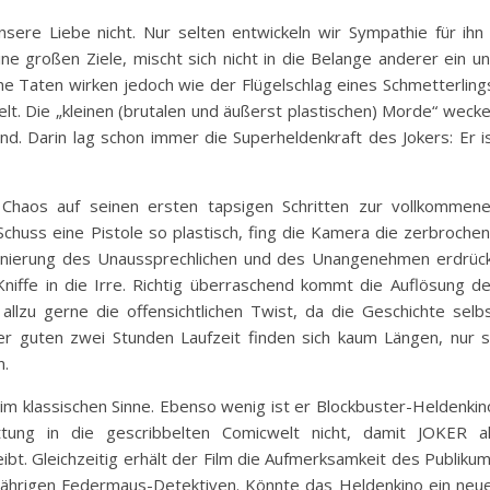
sere Liebe nicht. Nur selten entwickeln wir Sympathie für ihn
ine großen Ziele, mischt sich nicht in die Belange anderer ein u
ne Taten wirken jedoch wie der Flügelschlag eines Schmetterling
t. Die „kleinen (brutalen und äußerst plastischen) Morde“ weck
nd. Darin lag schon immer die Superheldenkraft des Jokers: Er i
 Chaos auf seinen ersten tapsigen Schritten zur vollkommen
chuss eine Pistole so plastisch, fing die Kamera die zerbroche
zenierung des Unaussprechlichen und des Unangenehmen erdrüc
Kniffe in die Irre. Richtig überraschend kommt die Auflösung d
 allzu gerne die offensichtlichen Twist, da die Geschichte selb
der guten zwei Stunden Laufzeit finden sich kaum Längen, nur 
n.
 im klassischen Sinne. Ebenso wenig ist er Blockbuster-Heldenkin
tung in die gescribbelten Comicwelt nicht, damit JOKER a
ibt. Gleichzeitig erhält der Film die Aufmerksamkeit des Publiku
ährigen Federmaus-Detektiven. Könnte das Heldenkino ein neu