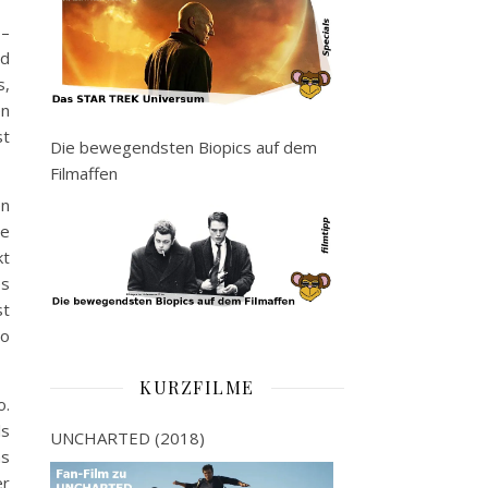
 –
nd
s,
en
st
Die bewegendsten Biopics auf dem
Filmaffen
en
ne
kt
es
st
so
KURZFILME
o.
ls
UNCHARTED (2018)
ms
er