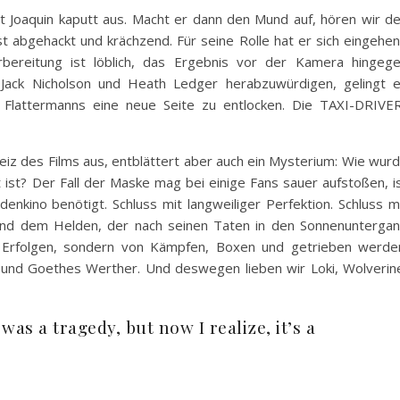
t Joaquin kaputt aus. Macht er dann den Mund auf, hören wir d
t abgehackt und krächzend. Für seine Rolle hat er sich eingehe
rbereitung ist löblich, das Ergebnis vor der Kamera hingeg
Jack Nicholson und Heath Ledger herabzuwürdigen, gelingt 
lattermanns eine neue Seite zu entlocken. Die TAXI-DRIVE
iz des Films aus, entblättert aber auch ein Mysterium: Wie wur
ist? Der Fall der Maske mag bei einige Fans sauer aufstoßen, i
denkino benötigt. Schluss mit langweiliger Perfektion. Schluss m
d dem Helden, der nach seinen Taten in den Sonnenunterga
n Erfolgen, sondern von Kämpfen, Boxen und getrieben werde
nd Goethes Werther. Und deswegen lieben wir Loki, Wolverin
 was a tragedy, but now I realize, it’s a