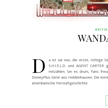
KRITI
WANDA
D
a ist sie nun, die erste, richtig
S.H.I.E.L.D. und AGENT CARTER 
mitzählen. Sei es drum, Fans fre
DisneyPlus-Serie aus Heldenhausen. Die kom
amerikanische Fernsehgeschichte.