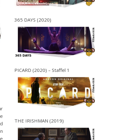
365 DAYS (2020)
PICARD (2020) – Staffel 1
ur
he
THE IRISHMAN (2019)
nd
en
ie