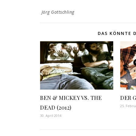
Jörg Gottschling
DAS KÖNNTE D
BEN & MICKEY VS. THE
DER G
25. Febru
DEAD (2012)
30. April 2014