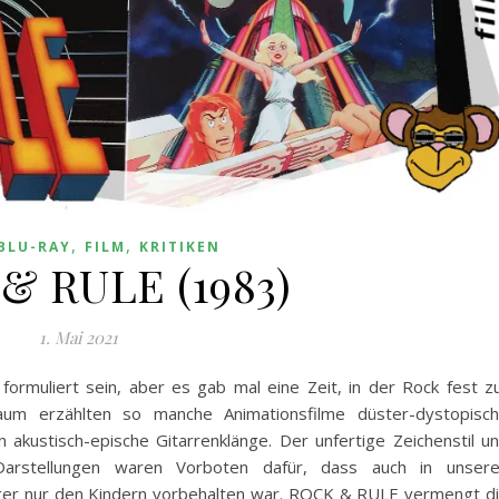
,
,
BLU-RAY
FILM
KRITIKEN
& RULE (1983)
1. Mai 2021
 formuliert sein, aber es gab mal eine Zeit, in der Rock fest z
raum erzählten so manche Animationsfilme düster-dystopisc
 akustisch-epische Gitarrenklänge. Der unfertige Zeichenstil u
arstellungen waren Vorboten dafür, dass auch in unser
nger nur den Kindern vorbehalten war. ROCK & RULE vermengt d