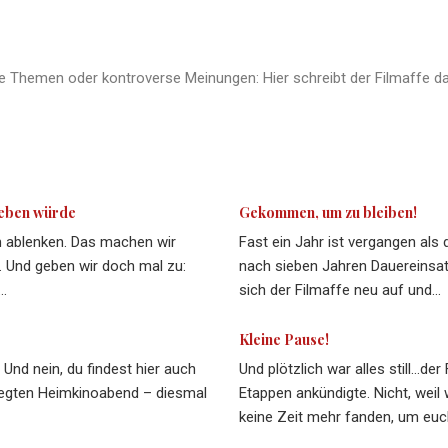
te Themen oder kontroverse Meinungen: Hier schreibt der Filmaffe d
 leben würde
Gekommen, um zu bleiben!
m ablenken. Das machen wir
Fast ein Jahr ist vergangen als 
t. Und geben wir doch mal zu:
nach sieben Jahren Dauereinsatz
…
sich der Filmaffe neu auf und…
Kleine Pause!
 Und nein, du findest hier auch
Und plötzlich war alles still…de
flegten Heimkinoabend – diesmal
Etappen ankündigte. Nicht, weil w
keine Zeit mehr fanden, um eu