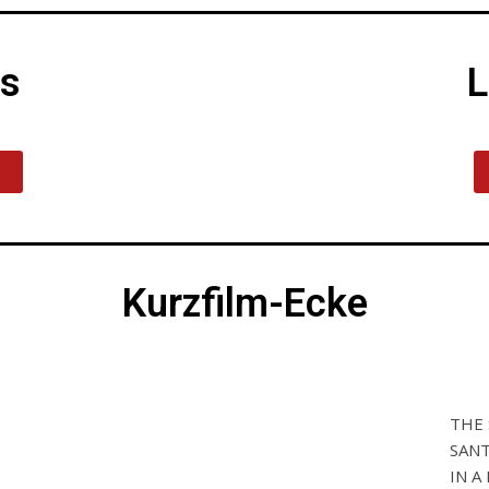
ps
L
Kurzfilm-Ecke
THE 
SANT
IN A