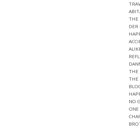
TRAV
ABIT
THE 
DER 
HAPP
ACCI
ALIK
REFL
DANN
THE 
THE 
BLOO
HAPP
NO G
ONE 
CHAR
BROT