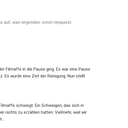
as auf, was nirgendwo sonst reinpasst.
CineRatio #2: S
der Filmaffe in die Pause ging. Es war eine Pause
Schon früher w
. Es wurde eine Zeit der Reinigung. Nun stellt
gesehen zu ha
können. Bis heut
CineRatio #1: F
r Filmaffe schweigt. Ein Schweigen, das sich in
Mit „Rosebud“ 
ir nichts zu erzählen hatten. Vielmehr, weil wir
angeblich besten
ch…
auch ein Hinwei