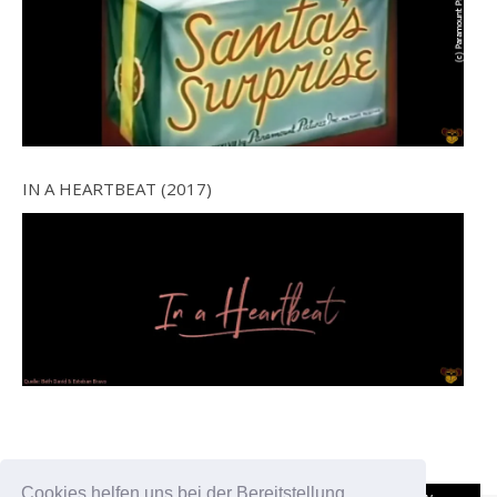
IN A HEARTBEAT (2017)
Cookies helfen uns bei der Bereitstellung