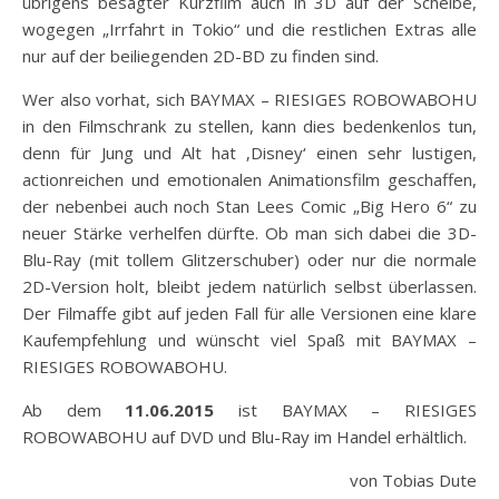
übrigens besagter Kurzfilm auch in 3D auf der Scheibe,
wogegen „Irrfahrt in Tokio“ und die restlichen Extras alle
nur auf der beiliegenden 2D-BD zu finden sind.
Wer also vorhat, sich BAYMAX – RIESIGES ROBOWABOHU
in den Filmschrank zu stellen, kann dies bedenkenlos tun,
denn für Jung und Alt hat ‚Disney‘ einen sehr lustigen,
actionreichen und emotionalen Animationsfilm geschaffen,
der nebenbei auch noch Stan Lees Comic „Big Hero 6“ zu
neuer Stärke verhelfen dürfte. Ob man sich dabei die 3D-
Blu-Ray (mit tollem Glitzerschuber) oder nur die normale
2D-Version holt, bleibt jedem natürlich selbst überlassen.
Der Filmaffe gibt auf jeden Fall für alle Versionen eine klare
Kaufempfehlung und wünscht viel Spaß mit BAYMAX –
RIESIGES ROBOWABOHU.
Ab dem
11.06.2015
ist BAYMAX – RIESIGES
ROBOWABOHU auf DVD und Blu-Ray im Handel erhältlich.
von Tobias Dute