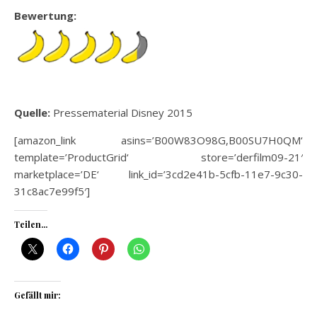
Bewertung:
Quelle:
Pressematerial Disney 2015
[amazon_link asins=’B00W83O98G,B00SU7H0QM‘
template=’ProductGrid‘ store=’derfilm09-21′
marketplace=’DE‘ link_id=’3cd2e41b-5cfb-11e7-9c30-
31c8ac7e99f5′]
Teilen...
Gefällt mir: