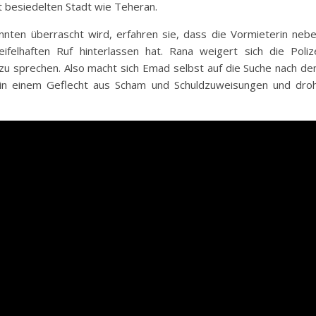
cht besiedelten Stadt wie Teheran.
ten überrascht wird, erfahren sie, dass
die Vormieterin neb
felhaften Ruf hinterlassen hat. Rana weigert sich die Poliz
 zu sprechen. Also macht sich Emad selbst auf die Suche nach d
 in einem Geflecht aus Scham und Schuldzuweisungen und dro