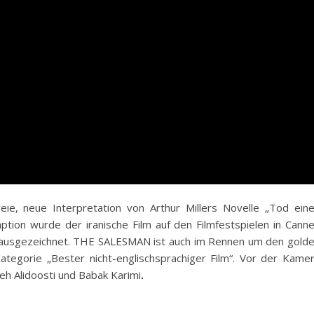
ie, neue Interpretation von Arthur Millers Novelle „Tod ein
ption wurde der iranische Film auf den Filmfestspielen in Cann
 ausgezeichnet. THE SALESMAN ist auch im Rennen um den gold
ategorie „Bester nicht-englischsprachiger Film“. Vor der Kame
h Alidoosti und Babak Karimi
.