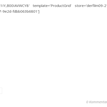
IY,B00IAVWCY8′ template=’ProductGrid‘ store=’derfilm09-2
e7-9e2d-fdbb063b6801′]
0 Kommenta