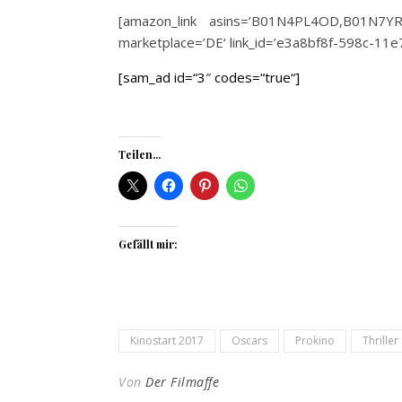
[amazon_link asins=’B01N4PL4OD,B01N7YR1
marketplace=’DE‘ link_id=’e3a8bf8f-598c-11
[sam_ad id=“3″ codes=“true“]
Teilen...
Gefällt mir:
Kinostart 2017
Oscars
Prokino
Thriller
Von
Der Filmaffe