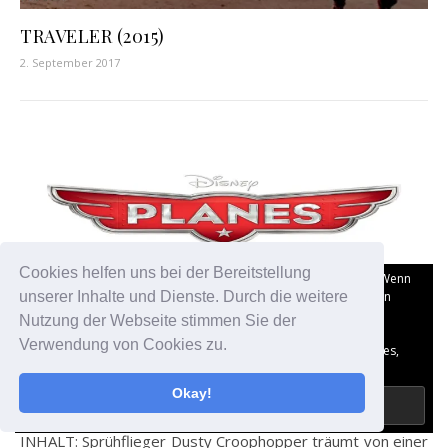
TRAVELER (2015)
2. September 2017
Cookies helfen uns bei der Bereitstellung
Datenschutz und Cookies: Diese Website verwendet Cookies. Wenn
du die Website weiterhin nutzt, stimmst du der Verwendung von
unserer Inhalte und Dienste. Durch die weitere
Cookies zu.
,
,
Nutzung der Webseite stimmen Sie der
DVD & BLU-RAY
FILM
KRITIKEN
PLANES (2013)
Verwendung von Cookies zu.
Weitere Informationen, beispielsweise zur Kontrolle von Cookies,
findest du hier:
Datenschutzerklärung
Okay!
10. Januar 2014
INHALT: Sprühflieger Dusty Croophopper träumt von einer