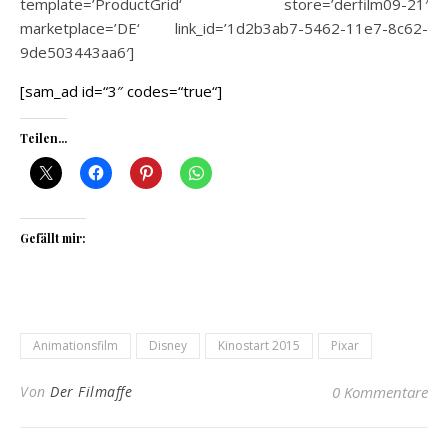
template=’ProductGrid‘ store=’derfilm09-21′
marketplace=’DE‘ link_id=’1d2b3ab7-5462-11e7-8c62-
9de503443aa6′]
[sam_ad id=“3″ codes=“true“]
Teilen...
Gefällt mir:
Animationsfilm
Disney
Kinostart 2015
Pixar
Von
Der Filmaffe
0 Kommentare