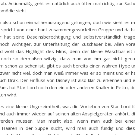
 ab. Actionmäßg geht es natürlich auch öfter mal richtig zur Sach
omödie sieht.
 also schon einmal herausragend gelungen, doch wie sieht es m
e spricht von einer bunt zusammengewürfelten Gruppe und da h
r hat seine Daseinsberechtigung und selbstverständlich trag
noch wichtiger, zur Unterhaltung der Zuschauer bei. Allen vor
d wohl das Highlight des Films, denn der kleine Waschbär ist 
 noch so dermaßen witzig, dass man von ihm gar nicht gen
rn schon zu sehen ist, gibt es auch bereits einen wahren Hype 
 zwar nicht viel, doch man weiß immer was er so meint und er h
uch Drax. Der Einfluss von Disney ist also klar zu erkennen und 
-Fans hat Star Lord noch den ein oder anderen Knaller in Petto, d
ten wird.
s eine kleine Ungereimtheit, was die Vorlieben von Star Lord f
nend auch immer wieder auf seinen alten Abspielgeräten anhört, d
 werden müssen. Man merkt also, wenn man auch bei ein
ch Haaren in der Suppe sucht, wird man auch fündig und die