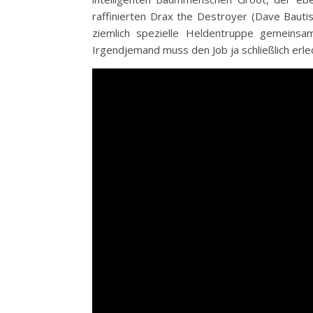
raffinierten Drax the Destroyer (Dave Ba
ziemlich spezielle Heldentruppe gemeins
Irgendjemand muss den Job ja schließlich erle