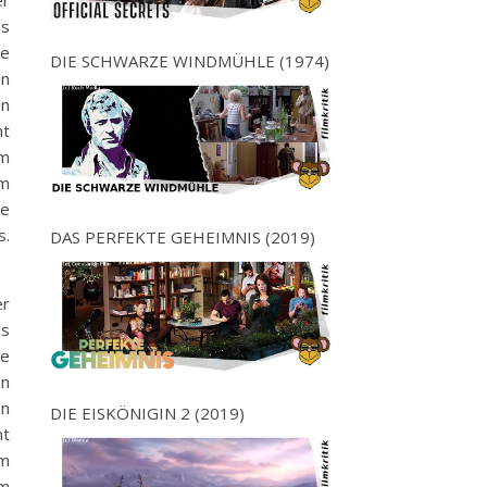
er
es
se
DIE SCHWARZE WINDMÜHLE (1974)
en
en
nt
em
em
se
s.
DAS PERFEKTE GEHEIMNIS (2019)
er
es
se
en
en
DIE EISKÖNIGIN 2 (2019)
nt
em
em