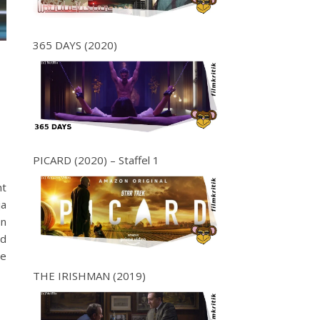
365 DAYS (2020)
PICARD (2020) – Staffel 1
ht
ja
on
ld
se
THE IRISHMAN (2019)