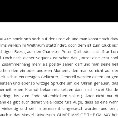
XY spielt sich noch auf der Erde ab und man könnte sich dab
ilms wirklich im Weltraum stattfindet, doch dem ist zum Glück nic
chtigen Bezug auf den Charakter Peter Quill oder auch Star Lor
. Doch nach dieser Sequenz ist schon das „Intro“ eine echt coo
Zusammenhang mehr als positiv sehen darf und man seine hel
s schon den ein oder anderen Moment, den man so nicht auf d
lt sich in ein riesiges Gelächter. Generell werden einem übrige
equenzen und ebenso witzige Sprüche um die Ohren gehauen, da
herheit einen Krampf bekommt, setzen dann nach zwei Stund
bedingt bis zum Ende sitzenbleiben solltet). Aber nicht nur d
enn es gibt auch derart viele Reize fürs Auge, dass es eine wah
ch vielseitig und sehr interessant umgesetzt worden und brin
rs auch in das Marvel-Universum. GUARDIANS OF THE GALAXY he