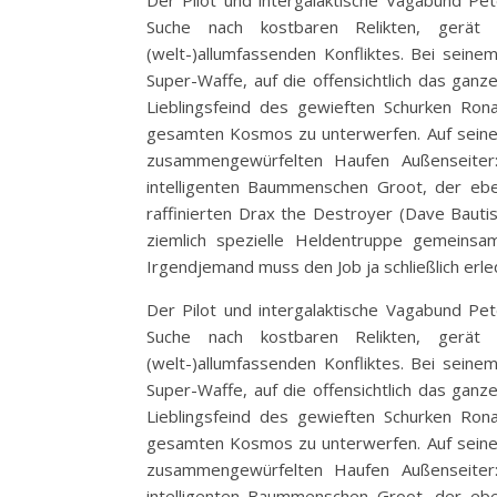
Der Pilot und intergalaktische Vagabund Pete
Suche nach kostbaren Relikten, gerät
(welt-)allumfassenden Konfliktes. Bei sein
Super-Waffe, auf die offensichtlich das ganz
Lieblingsfeind des gewieften Schurken Ron
gesamten Kosmos zu unterwerfen. Auf seiner
zusammengewürfelten Haufen Außenseite
intelligenten Baummenschen Groot, der eb
raffinierten Drax the Destroyer (Dave Ba
ziemlich spezielle Heldentruppe gemeins
Irgendjemand muss den Job ja schließlich erle
Der Pilot und intergalaktische Vagabund Pete
Suche nach kostbaren Relikten, gerät
(welt-)allumfassenden Konfliktes. Bei sein
Super-Waffe, auf die offensichtlich das ganz
Lieblingsfeind des gewieften Schurken Ron
gesamten Kosmos zu unterwerfen. Auf seiner
zusammengewürfelten Haufen Außenseite
intelligenten Baummenschen Groot, der eb