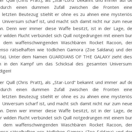
r Quill (Chris Pratt), als „Star-Lord“ bekannt und immer auf d
 durch einen dummen Zufall zwischen die Fronten ein
em letzten Beutezug stiehlt er ohne es zu ahnen eine mysteriö
e Universum scharf ist, und macht sich damit nicht nur zum neu
an. Denn wer immer diese Waffe besitzt, ist in der Lage, d
 wilden Flucht verbündet sich Quill notgedrungen mit einem bu
r: dem waffenschwingenden Waschbären Rocket Racoon, d
enso rätselhaften wie tödlichen Gamora (Zoe Saldana) und d
utista). Unter dem Namen GUARDIANS OF THE GALAXY zieht die
am in den Kampf um das Schicksal des gesamten Universum
digen!
r Quill (Chris Pratt), als „Star-Lord“ bekannt und immer auf d
 durch einen dummen Zufall zwischen die Fronten ein
em letzten Beutezug stiehlt er ohne es zu ahnen eine mysteriö
e Universum scharf ist, und macht sich damit nicht nur zum neu
an. Denn wer immer diese Waffe besitzt, ist in der Lage, d
 wilden Flucht verbündet sich Quill notgedrungen mit einem bu
r: dem waffenschwingenden Waschbären Rocket Racoon, d
enso rätselhaften wie tödlichen Gamora (Zoe Saldana) und d