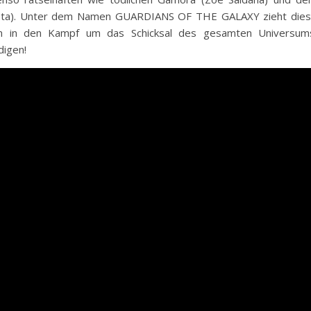
utista). Unter dem Namen GUARDIANS OF THE GALAXY zieht die
am in den Kampf um das Schicksal des gesamten Universum
digen!