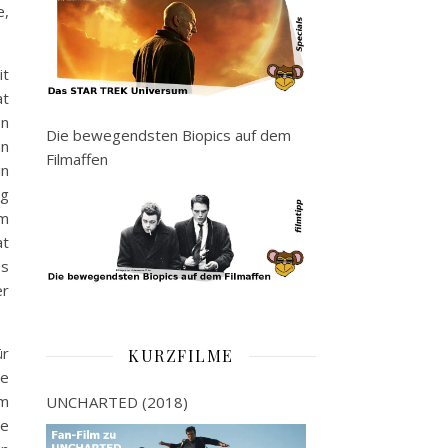
e,
it
at
en
Die bewegendsten Biopics auf dem
an
Filmaffen
in
ug
um
at
es
er
ür
KURZFILME
ie
em
UNCHARTED (2018)
se