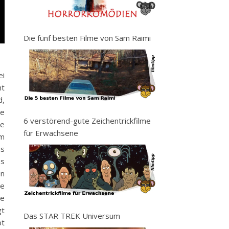
Die fünf besten Filme von Sam Raimi
ei
ht
d,
le
6 verstörend-gute Zeichentrickfilme
le
für Erwachsene
em
ns
ss
en
ie
re
gt
Das STAR TREK Universum
bt