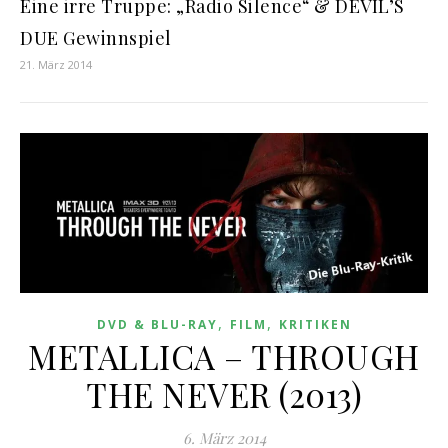
Eine irre Truppe: „Radio Silence“ & DEVIL’S
DUE Gewinnspiel
21. März 2014
,
,
DVD & BLU-RAY
FILM
KRITIKEN
METALLICA – THROUGH
THE NEVER (2013)
6. März 2014