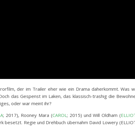
orfilm, der im Trailer eher wie ein Drama daherkommt. Was w
 Doch das Gespenst im Laken, das klassisch-trashig die Bewohn
iges, oder war meint ihr?
EA
; 2017), Rooney Mara (
CAROL
; 2015) und Will Oldham (
ELLIO
rk besetzt. Regie und Drehbuch übernahm David Lowery (ELLIO