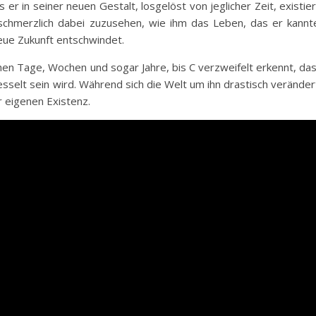
er in seiner neuen Gestalt, losgelöst von jeglicher Zeit, existier
chmerzlich dabei zuzusehen, wie ihm das Leben, das er kannt
 neue Zukunft entschwindet.
ehen Tage, Wochen und sogar Jahre, bis C verzweifelt erkennt, da
sselt sein wird. Während sich die Welt um ihn drastisch veränder
r eigenen Existenz.