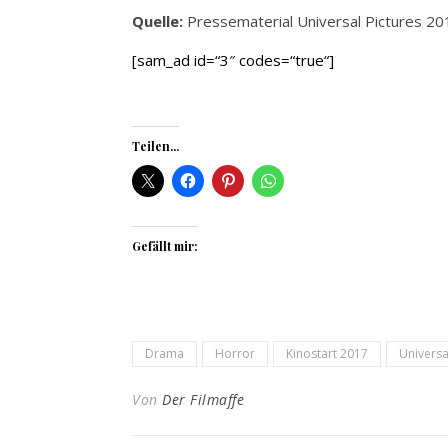
Quelle:
Pressematerial Universal Pictures 20
[sam_ad id=“3″ codes=“true“]
Teilen...
Gefällt mir:
Drama
Horror
Kinostart 2017
Universa
Von
Der Filmaffe