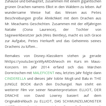
Zuhause und behauptet, zusammen mit einem gigantischen
grünen Drachen namens Elliot in den Wäldern zu leben. Auf
wundersame Weise hat das Wesen aus Petes
Beschreibungen große Ähnlichkeit mit dem Drachen aus
Mr. Meachams Geschichten. Zusammen mit der elfjährigen
Natalie (Oona Laurence), der Tochter von
Sägewerkbesitzer Jack (Wes Bentley), macht es sich Grace
zur Aufgabe, Petes Herkunft und das Geheimnis seines
Drachens zu lüften…
Remakes von Disney-Klassikern stehen ja gerade
hhttps://youtu.be/gxWlyARDdVwoch im Kurs im Maus-
Konzern. Im Jahr 2014 erfand sich das Märchen
Dornröschen mit
MALEFICENT
neu, letztes Jahr folgte dann
CINDERELLA
und dieses Jahr tobte Mogli und Balu in THE
JUNGLE BOOK durch den Dschungel. Nun steht ein
weiterer Film vor seiner Neuinterpretation: ELLIOT, DER
DRACHE von David Lowrey basiert auf dem
Originaldrehbuch zu ELLIOT, DAS SCHMUNZELMONSTER