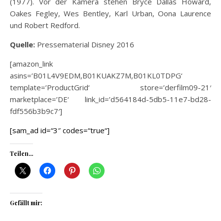
(1977). Vor der Kamera stehen
Bryce Dallas Howard,
Oakes Fegley, Wes Bentley, Karl Urban, Oona Laurence
und Robert Redford.
Quelle:
Pressematerial Disney 2016
[amazon_link
asins=’B01L4V9EDM,B01KUAKZ7M,B01KL0TDPG‘
template=’ProductGrid‘ store=’derfilm09-21′
marketplace=’DE‘ link_id=’d564184d-5db5-11e7-bd28-
fdf556b3b9c7′]
[sam_ad id=“3″ codes=“true“]
Teilen...
Gefällt mir: