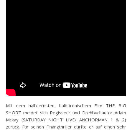
Mit dem halb-ernsten, halb-ironischem Film THE BIG
SHORT meldet sich Regisseur und Drehbuchautor Adam
Mckay (SATURDAY NIGHT LIVE/ ANCHORMAN 1 & 2)
zurück. Für seinen Finanzthriller durfte er auf einen sehr