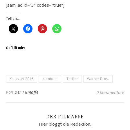
[sam_ad id=“3″ codes=“true“]
Teilen...
Gefällt mir:
Kinostart 2016
Komödie
Thriller
Warner Bros.
Von
Der Filmaffe
0 Kommentare
DER FILMAFFE
Hier bloggt die Redaktion.