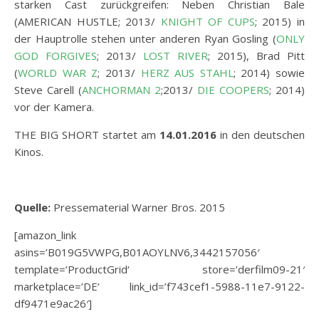
starken Cast zurückgreifen: Neben Christian Bale
(AMERICAN HUSTLE; 2013/
KNIGHT OF CUPS
; 2015) in
der Hauptrolle stehen unter anderen Ryan Gosling (
ONLY
GOD FORGIVES
; 2013/
LOST RIVER
; 2015), Brad Pitt
(
WORLD WAR Z
; 2013/
HERZ AUS STAHL
; 2014) sowie
Steve Carell (
ANCHORMAN 2
;2013/
DIE COOPERS
; 2014)
vor der Kamera.
THE BIG SHORT startet am
14
.01.2016
in den deutschen
Kinos.
Quelle:
Pressematerial Warner Bros. 2015
[amazon_link
asins=’B019G5VWPG,B01AOYLNV6,3442157056′
template=’ProductGrid‘ store=’derfilm09-21′
marketplace=’DE‘ link_id=’f743cef1-5988-11e7-9122-
df9471e9ac26′]