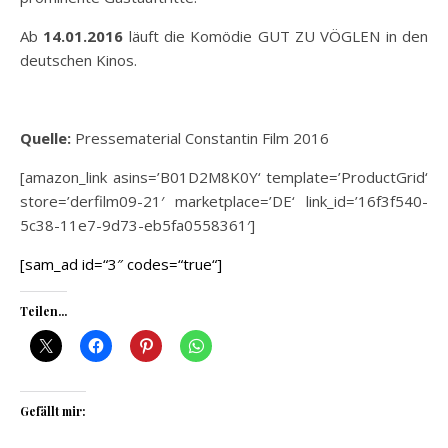
Ab
14.01.2016
läuft die Komödie GUT ZU VÖGLEN in den
deutschen Kinos.
Quelle:
Pressematerial Constantin Film 2016
[amazon_link asins=’B01D2M8K0Y‘ template=’ProductGrid‘
store=’derfilm09-21′ marketplace=’DE‘ link_id=’16f3f540-
5c38-11e7-9d73-eb5fa0558361′]
[sam_ad id=“3″ codes=“true“]
Teilen...
Gefällt mir: