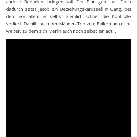
andere Gedanken bringen soll. Der Plan geht auf. Doch
dadurch setzt Jacob ein Beziehungskarussell in Gang, bei
dem vor allem er selbst ziemlich schnell die Kontrolle
verliert. Da hilft auch der Männer-Trip zum Ballermann nicht
weiter, zu dem sich Merlin auch noch selbst einlädt…