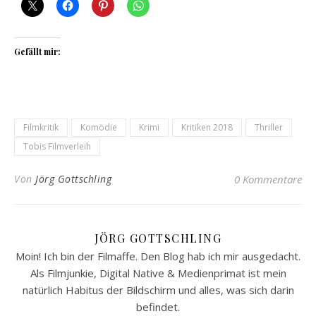
Gefällt mir:
Filmkritik
Komödie
Krimi
Kritiken 2018
Thriller
Tobis Filmverleih
Von
Jörg Gottschling
0 Kommentare
JÖRG GOTTSCHLING
Moin! Ich bin der Filmaffe. Den Blog hab ich mir ausgedacht.
Als Filmjunkie, Digital Native & Medienprimat ist mein
natürlich Habitus der Bildschirm und alles, was sich darin
befindet.