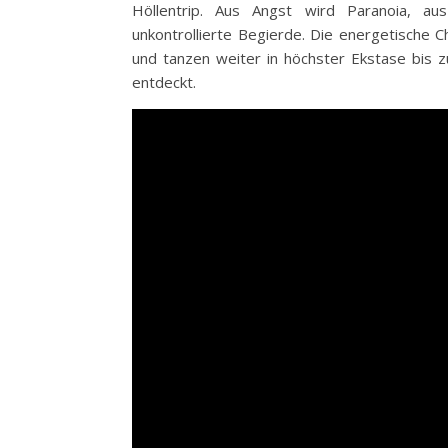
Höllentrip. Aus Angst wird Paranoia, au
unkontrollierte Begierde. Die energetische C
und tanzen weiter in höchster Ekstase bis 
entdeckt.