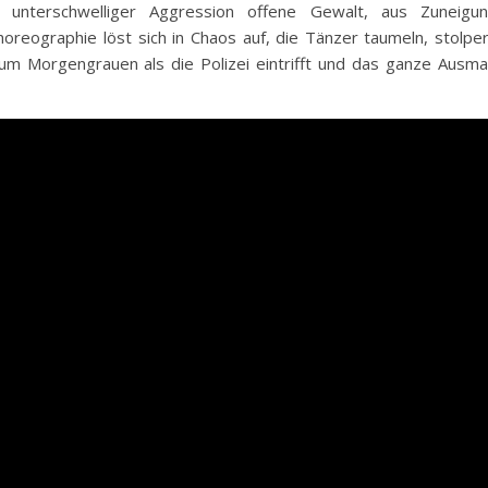
s unterschwelliger Aggression offene Gewalt, aus Zuneigu
horeographie löst sich in Chaos auf, die Tänzer taumeln, stolpe
zum Morgengrauen als die Polizei eintrifft und das ganze Ausm