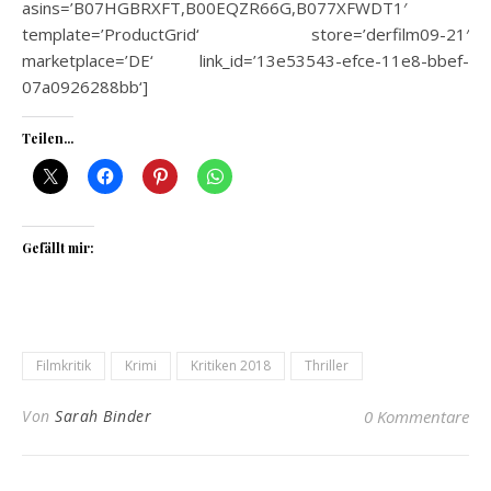
asins=’B07HGBRXFT,B00EQZR66G,B077XFWDT1′
template=’ProductGrid‘ store=’derfilm09-21′
marketplace=’DE‘ link_id=’13e53543-efce-11e8-bbef-
07a0926288bb‘]
Teilen...
Gefällt mir:
Filmkritik
Krimi
Kritiken 2018
Thriller
Von
Sarah Binder
0 Kommentare