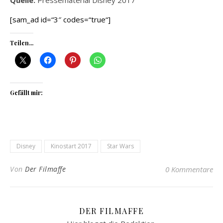
Quelle:
Pressematerial Disney 2017
[sam_ad id=“3″ codes=“true“]
Teilen...
Gefällt mir:
Disney
Kinostart 2017
Star Wars
Von
Der Filmaffe
0 Kommentare
DER FILMAFFE