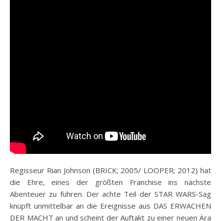
Regisseur Rian Johnson (BRICK; 2005/ LOOPER; 2012) hat
die Ehre, eines der größten Franchise ins nächste
Abenteuer zu führen. Der achte Teil der STAR WARS-Sag
knüpft unmittelbar an die Ereignisse aus DAS ERWACHEN
DER MACHT an und scheint der Auftakt zu einer neuen Ära