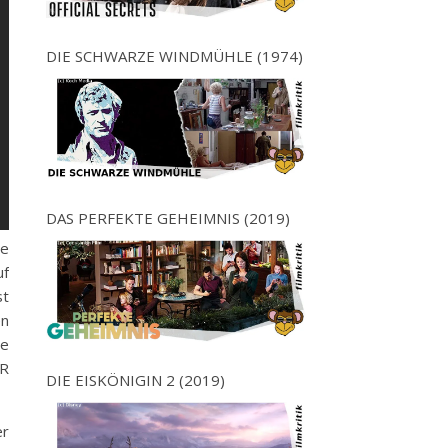
DIE SCHWARZE WINDMÜHLE (1974)
DAS PERFEKTE GEHEIMNIS (2019)
ie
uf
st
en
ie
ÄR
DIE EISKÖNIGIN 2 (2019)
er