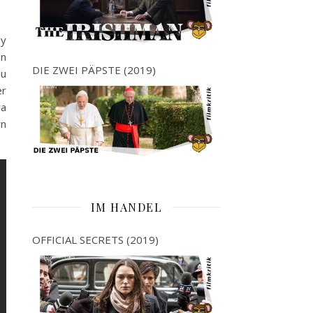
ly
en
DIE ZWEI PÄPSTE (2019)
au
er
ra
rn
IM HANDEL
OFFICIAL SECRETS (2019)