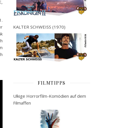
E,
1.
KALTER SCHWEISS (1970)
er
nk
ch
em
ch
FILMTIPPS
Ulkige Horrorfilm-Komödien auf dem
Filmaffen