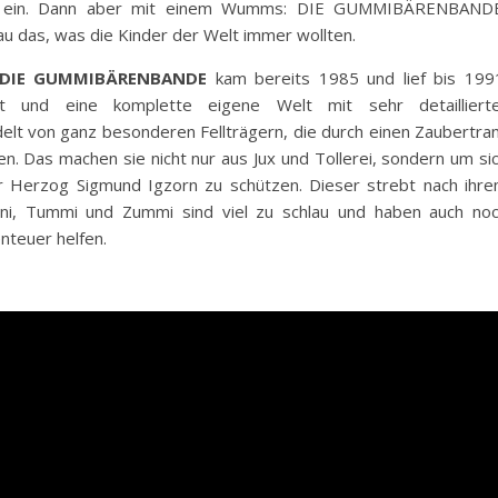
re ein. Dann aber mit einem Wumms: DIE GUMMIBÄRENBAND
as, was die Kinder der Welt immer wollten.
DIE GUMMIBÄRENBANDE
kam bereits 1985 und lief bis 199
 und eine komplette eigene Welt mit sehr detailliert
delt von ganz besonderen Fellträgern, die durch einen Zaubertra
n. Das machen sie nicht nur aus Jux und Tollerei, sondern um si
r Herzog Sigmund Igzorn zu schützen. Dieser strebt nach ihr
nni, Tummi und Zummi sind viel zu schlau und haben auch no
nteuer helfen.