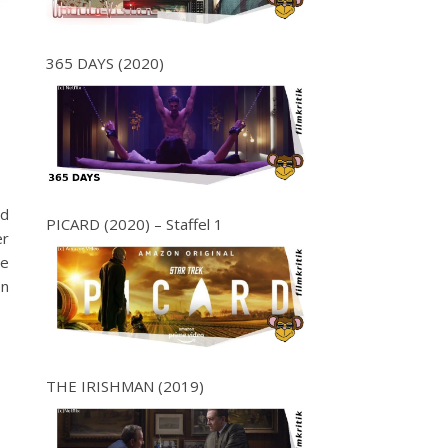
365 DAYS (2020)
nd
PICARD (2020) – Staffel 1
er
re
en
THE IRISHMAN (2019)