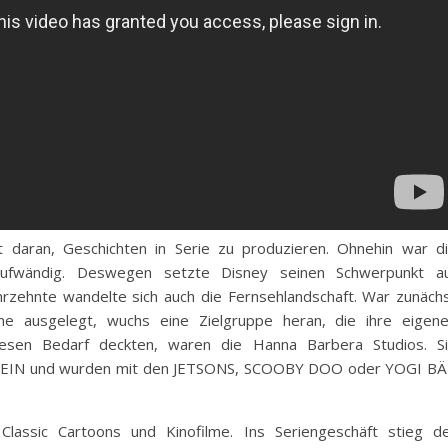
 daran, Geschichten in Serie zu produzieren. Ohnehin war d
 aufwändig. Deswegen setzte Disney seinen Schwerpunkt a
ahrzehnte wandelte sich auch die Fernsehlandschaft. War zunäch
 ausgelegt, wuchs eine Zielgruppe heran, die ihre eigen
iesen Bedarf deckten, waren die Hanna Barbera Studios. S
STEIN und wurden mit den JETSONS, SCOOBY DOO oder YOGI B
Classic Cartoons und Kinofilme. Ins Seriengeschäft stieg d