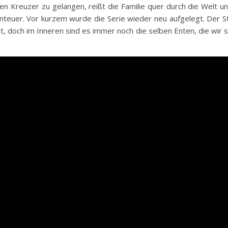
n Kreuzer zu gelangen, reißt die Familie quer durch die Welt u
enteuer. Vor kurzem wurde die Serie wieder neu aufgelegt. Der St
t, doch im Inneren sind es immer noch die selben Enten, die wir 