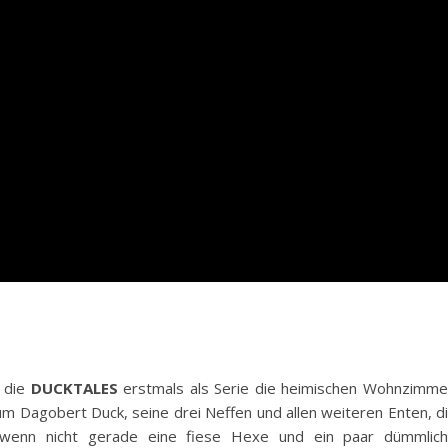
n die
DUCKTALES
erstmals als Serie die heimischen Wohnzimme
m Dagobert Duck, seine drei Neffen und allen weiteren Enten, d
d wenn nicht gerade eine fiese Hexe und ein paar dümmlic