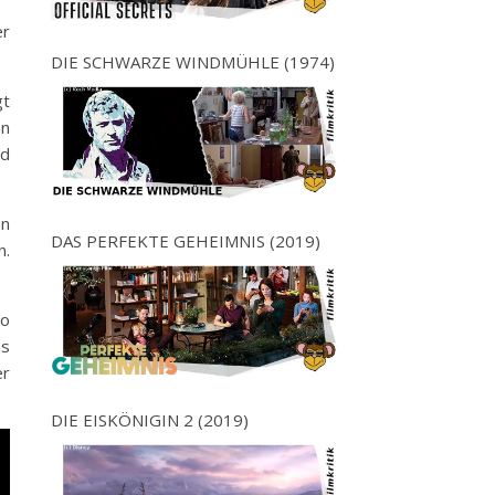
er
DIE SCHWARZE WINDMÜHLE (1974)
gt
en
nd
an
DAS PERFEKTE GEHEIMNIS (2019)
n.
so
ns
er
DIE EISKÖNIGIN 2 (2019)