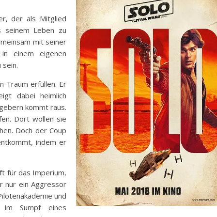
er, der als Mitglied
ls seinem Leben zu
emeinsam mit seiner
n in einem eigenen
 sein.
n Traum erfüllen. Er
eigt dabei heimlich
ggebern kommt raus.
en. Dort wollen sie
chen. Doch der Coup
 entkommt, indem er
ft für das Imperium,
er nur ein Aggressor
 Pilotenakademie und
n im Sumpf eines