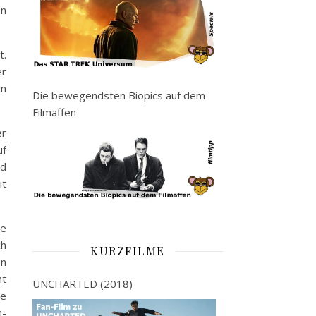
on
t.
er
in
Die bewegendsten Biopics auf dem
Filmaffen
er
uf
nd
it
de
ch
KURZFILME
en
ht
UNCHARTED (2018)
le
n-