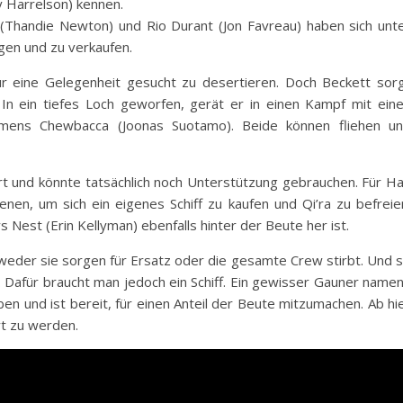
 Harrelson) kennen.
(Thandie Newton) und Rio Durant (Jon Favreau) haben sich unt
en und zu verkaufen.
r eine Gelegenheit gesucht zu desertieren. Doch Beckett sor
n ein tiefes Loch geworfen, gerät er in einen Kampf mit ein
mens Chewbacca (Joonas Suotamo). Beide können fliehen u
rt und könnte tatsächlich noch Unterstützung gebrauchen. Für H
nen, um sich ein eigenes Schiff zu kaufen und Qi’ra zu befreie
s Nest (Erin Kellyman) ebenfalls hinter der Beute her ist.
tweder sie sorgen für Ersatz oder die gesamte Crew stirbt. Und 
t. Dafür braucht man jedoch ein Schiff. Ein gewisser Gauner name
ben und ist bereit, für einen Anteil der Beute mitzumachen. Ab hi
rt zu werden.