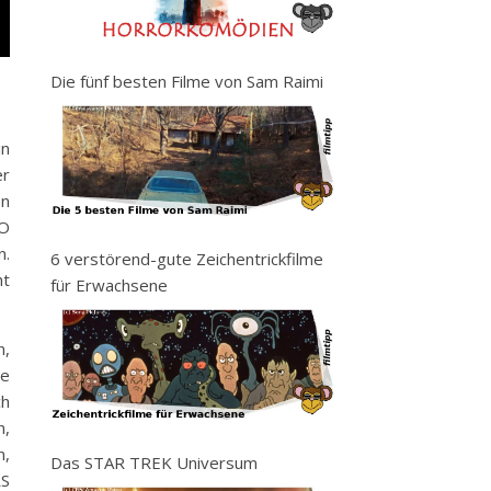
Die fünf besten Filme von Sam Raimi
in
er
en
LO
n.
6 verstörend-gute Zeichentrickfilme
ht
für Erwachsene
n,
de
ch
n,
n,
Das STAR TREK Universum
RS