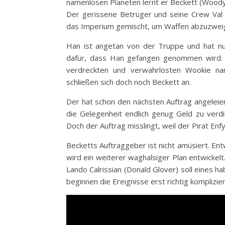
namenlosen Planeten lernt er Beckett (Woody
Der gerissene Betrüger und seine Crew Val 
das Imperium gemischt, um Waffen abzuzweig
Han ist angetan von der Truppe und hat nu
dafür, dass Han gefangen genommen wird. I
verdreckten und verwahrlosten Wookie na
schließen sich doch noch Beckett an.
Der hat schon den nächsten Auftrag angeleie
die Gelegenheit endlich genug Geld zu verdie
Doch der Auftrag misslingt, weil der Pirat Enfy
Becketts Auftraggeber ist nicht amüsiert. En
wird ein weiterer waghalsiger Plan entwickel
Lando Calrissian (Donald Glover) soll eines ha
beginnen die Ereignisse erst richtig komplizie