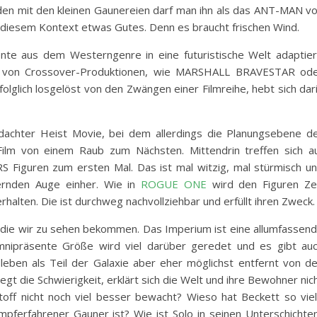
den mit den kleinen Gaunereien darf man ihn als das ANT-MAN v
diesem Kontext etwas Gutes. Denn es braucht frischen Wind.
ente aus dem Westerngenre in eine futuristische Welt adaptier
on von Crossover-Produktionen, wie MARSHALL BRAVESTAR od
olglich losgelöst von den Zwängen einer Filmreihe, hebt sich dar
chter Heist Movie, bei dem allerdings die Planungsebene d
Film von einem Raub zum Nächsten. Mittendrin treffen sich a
S Figuren zum ersten Mal. Das ist mal witzig, mal stürmisch u
ernden Auge einher. Wie in
ROGUE ONE
wird den Figuren Ze
alten. Die ist durchweg nachvollziehbar und erfüllt ihren Zweck.
n, die wir zu sehen bekommen. Das Imperium ist eine allumfassen
 omnipräsente Größe wird viel darüber geredet und es gibt au
ben als Teil der Galaxie aber eher möglichst entfernt von d
egt die Schwierigkeit, erklärt sich die Welt und ihre Bewohner nic
stoff nicht noch viel besser bewacht? Wieso hat Beckett so vie
mpferfahrener Gauner ist? Wie ist Solo in seinen Unterschichte