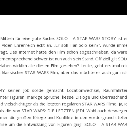
n Mitteln für eine gute Sache: SOLO – A STAR WARS STORY ist e
r Alden Ehrenreich eckt an. „Er soll Han Solo sein?“, wurde imm
ragt. Das Internet hatte den Film schon abgeschrieben, da war
Dementsprechend schwer ist nun auch sein Stand. Offiziell gilt SO
aben wirklich alle diesen Film gesehen? Leute, geht erstmal rei
in klassischer STAR WARS Film, aber das möchte er auch gar nic
seinen Job solide gemacht. Locationwechsel, Raumfahrte
mter Figuren, markige Sprüche, kesse Dialoge und überraschen
ielschichtiger als die letzten regulären STAR WARS Filme. Ja, i
r als die von STAR WARS: DIE LETZTEN JEDI. Wohl auch deswege
mer die großen Kriege und Konflikte in den Vordergrund stelle
hise um die Entwicklung von Figuren ging. SOLO – A STAR WA