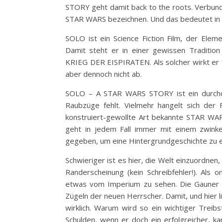
STORY geht damit back to the roots. Verbun
STAR WARS bezeichnen. Und das bedeutet in 
SOLO ist ein Science Fiction Film, der Elem
Damit steht er in einer gewissen Traditi
KRIEG DER EISPIRATEN. Als solcher wirkt er f
aber dennoch nicht ab.
SOLO – A STAR WARS STORY ist ein durchda
Raubzüge fehlt. Vielmehr hangelt sich der 
konstruiert-gewollte Art bekannte STAR WAR
geht in jedem Fall immer mit einem zwink
gegeben, um eine Hintergrundgeschichte zu erh
Schwieriger ist es hier, die Welt einzuordne
Randerscheinung (kein Schreibfehler!). Als
etwas vom Imperium zu sehen. Die Gauner le
Zügeln der neuen Herrscher. Damit, und hier li
wirklich. Warum wird so ein wichtiger Treib
Schulden, wenn er doch ein erfolgreicher, ka