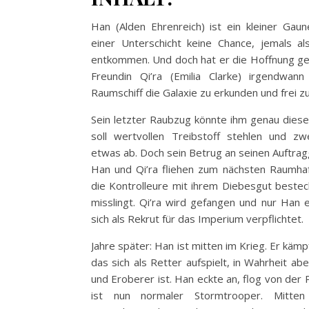
Han (Alden Ehrenreich) ist ein kleiner Gaun
einer Unterschicht keine Chance, jemals a
entkommen. Und doch hat er die Hoffnung g
Freundin Qi’ra (Emilia Clarke) irgendwan
Raumschiff die Galaxie zu erkunden und frei zu
Sein letzter Raubzug könnte ihm genau diese
soll wertvollen Treibstoff stehlen und zw
etwas ab. Doch sein Betrug an seinen Auftra
Han und Qi’ra fliehen zum nächsten Raumhaf
die Kontrolleure mit ihrem Diebesgut beste
misslingt. Qi’ra wird gefangen und nur Han
sich als Rekrut für das Imperium verpflichtet.
Jahre später: Han ist mitten im Krieg. Er kämp
das sich als Retter aufspielt, in Wahrheit ab
und Eroberer ist. Han eckte an, flog von der
ist nun normaler Stormtrooper. Mitte