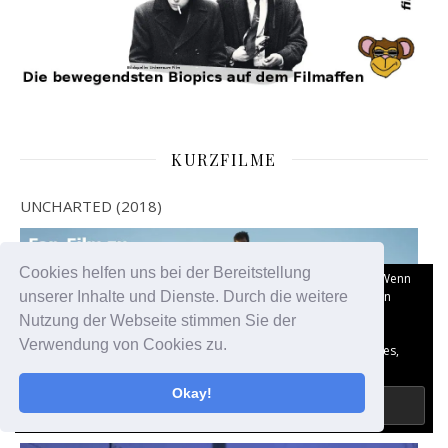
KURZFILME
UNCHARTED (2018)
Cookies helfen uns bei der Bereitstellung
Datenschutz und Cookies: Diese Website verwendet Cookies. Wenn
du die Website weiterhin nutzt, stimmst du der Verwendung von
unserer Inhalte und Dienste. Durch die weitere
Cookies zu.
Nutzung der Webseite stimmen Sie der
Verwendung von Cookies zu.
Weitere Informationen, beispielsweise zur Kontrolle von Cookies,
findest du hier:
Datenschutzerklärung
Okay!
ON THE NATURE OF DAYLIGHT (2018)