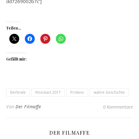
dd7269002b7c‘]
Teilen...
Gefällt mir:
Berlinale
Kinostart 2017
Prokino
wahre Geschichte
Von
Der Filmaffe
0 Kommentare
DER FILMAFFE