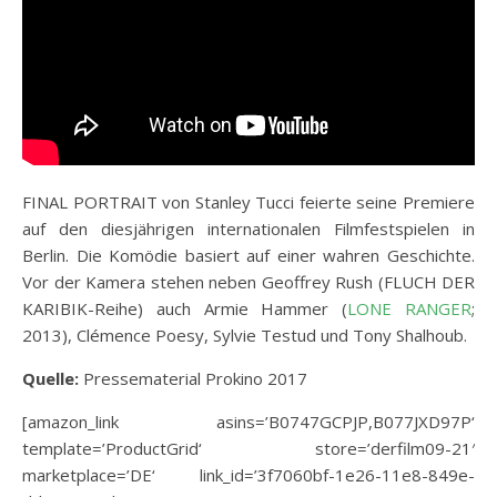
FINAL PORTRAIT von Stanley Tucci feierte seine Premiere
auf den diesjährigen internationalen Filmfestspielen in
Berlin. Die Komödie basiert auf einer wahren Geschichte.
Vor der Kamera stehen neben Geoffrey Rush (FLUCH DER
KARIBIK-Reihe) auch Armie Hammer (
LONE RANGER
;
2013), Clémence Poesy, Sylvie Testud und Tony Shalhoub.
Quelle:
Pressematerial Prokino 2017
[amazon_link asins=’B0747GCPJP,B077JXD97P‘
template=’ProductGrid‘ store=’derfilm09-21′
marketplace=’DE‘ link_id=’3f7060bf-1e26-11e8-849e-