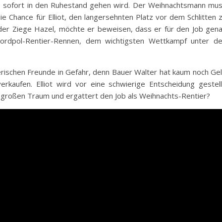
 sofort in den Ruhestand gehen wird. Der Weihnachtsmann mu
ie Chance für Elliot, den langersehnten Platz vor dem Schlitten 
, der Ziege Hazel, möchte er beweisen, dass er für den Job gen
 Nordpol-Rentier-Rennen, dem wichtigsten Wettkampf unter d
rischen Freunde in Gefahr, denn Bauer Walter hat kaum noch Ge
rkaufen. Elliot wird vor eine schwierige Entscheidung gestell
m großen Traum und ergattert den Job als Weihnachts-Rentier?