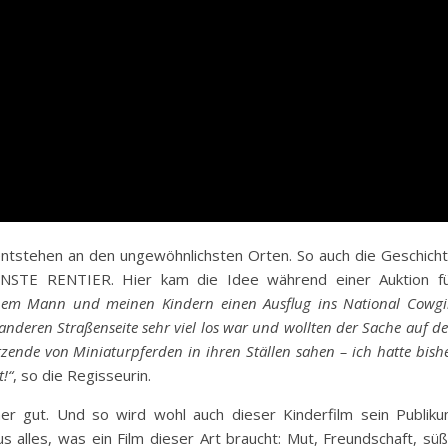
entstehen an den ungewöhnlichsten Orten. So auch die Geschich
INSTE RENTIER. Hier kam die Idee während einer Auktion f
nem Mann und meinen Kindern einen Ausflug ins National Cowgi
nderen Straßenseite sehr viel los war und wollten der Sache auf d
zende von Miniaturpferden in ihren Ställen sahen – ich hatte bish
!“
, so die Regisseurin.
mmer gut. Und so wird wohl auch dieser Kinderfilm sein Publik
us alles, was ein Film dieser Art braucht: Mut, Freundschaft, sü