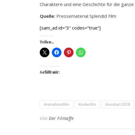
Charaktere und eine Geschichte für die ganze 
Quelle:
Pressematerial Splendid Film
[sam_ad id=“3″ codes=“true“]
Teilen...
Gefällt mir:
Animationsfilm
Kinderfilm
Kinostart 2018
Von
Der Filmaffe