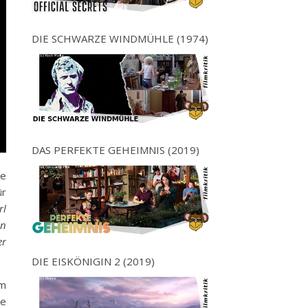
DIE SCHWARZE WINDMÜHLE (1974)
DAS PERFEKTE GEHEIMNIS (2019)
te
ür
rl
en
er
DIE EISKÖNIGIN 2 (2019)
um
ße