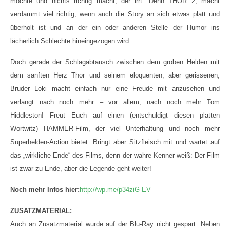
möchte und nichts richtig macht, der irrt. Denn THOR 2, macht
verdammt viel richtig, wenn auch die Story an sich etwas platt und
überholt ist und an der ein oder anderen Stelle der Humor ins
lächerlich Schlechte hineingezogen wird.
Doch gerade der Schlagabtausch zwischen dem groben Helden mit
dem sanften Herz Thor und seinem eloquenten, aber gerissenen,
Bruder Loki macht einfach nur eine Freude mit anzusehen und
verlangt nach noch mehr – vor allem, nach noch mehr Tom
Hiddleston! Freut Euch auf einen (entschuldigt diesen platten
Wortwitz) HAMMER-Film, der viel Unterhaltung und noch mehr
Superhelden-Action bietet. Bringt aber Sitzfleisch mit und wartet auf
das „wirkliche Ende“ des Films, denn der wahre Kenner weiß: Der Film
ist zwar zu Ende, aber die Legende geht weiter!
Noch mehr Infos hier:
http://wp.me/p34ziG-EV
ZUSATZMATERIAL:
Auch an Zusatzmaterial wurde auf der Blu-Ray nicht gespart. Neben