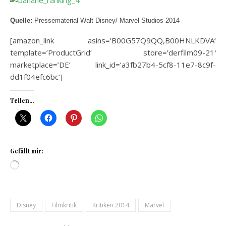
Quelle:
Pressematerial Walt Disney/ Marvel Studios 2014
[amazon_link asins=’B00G57Q9QQ,B00HNLKDVA‘
template=’ProductGrid‘ store=’derfilm09-21′
marketplace=’DE‘ link_id=’a3fb27b4-5cf8-11e7-8c9f-
dd1f04efc6bc‘]
Teilen...
Gefällt mir:
Wird geladen …
Disney
Filmkritik
Kritiken 2014
Marvel