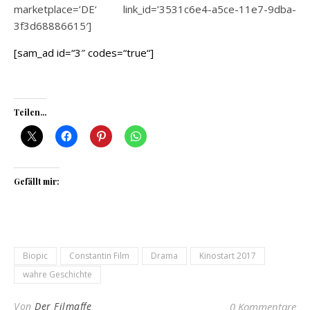
marketplace=’DE‘ link_id=’3531c6e4-a5ce-11e7-9dba-
3f3d68886615′]
[sam_ad id=“3″ codes=“true“]
Teilen...
Gefällt mir:
Biopic
Constantin Film
Drama
Kinostart 2017
wahre Geschichte
Von
Der Filmaffe
0 Kommentare