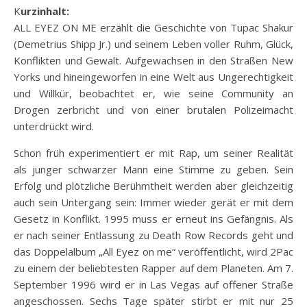
Kurzinhalt:
ALL EYEZ ON ME erzählt die Geschichte von Tupac Shakur
(Demetrius Shipp Jr.) und seinem Leben voller Ruhm, Glück,
Konflikten und Gewalt. Aufgewachsen in den Straßen New
Yorks und hineingeworfen in eine Welt aus Ungerechtigkeit
und Willkür, beobachtet er, wie seine Community an
Drogen zerbricht und von einer brutalen Polizeimacht
unterdrückt wird.
Schon früh experimentiert er mit Rap, um seiner
Realität
als junger schwarzer Mann eine Stimme zu geben. Sein
Erfolg und plötzliche Berühmtheit werden aber gleichzeitig
auch sein Untergang sein: Immer wieder gerät er mit dem
Gesetz in Konflikt. 1995 muss er erneut ins Gefängnis. Als
er nach seiner Entlassung zu Death Row Records geht und
das Doppelalbum „All Eyez on me“ veröffentlicht, wird 2Pac
zu einem der beliebtesten Rapper auf dem Planeten. Am 7.
September 1996 wird er in Las Vegas auf offener Straße
angeschossen. Sechs Tage später stirbt er mit nur 25