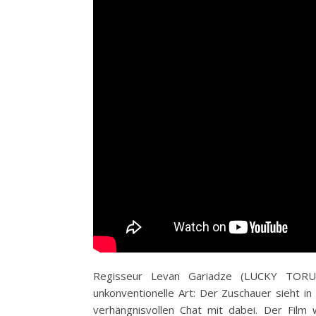
Regisseur Levan Gariadze (LUCKY TOR
unkonventionelle Art: Der Zuschauer sieht in
verhängnisvollen Chat mit dabei. Der Fil