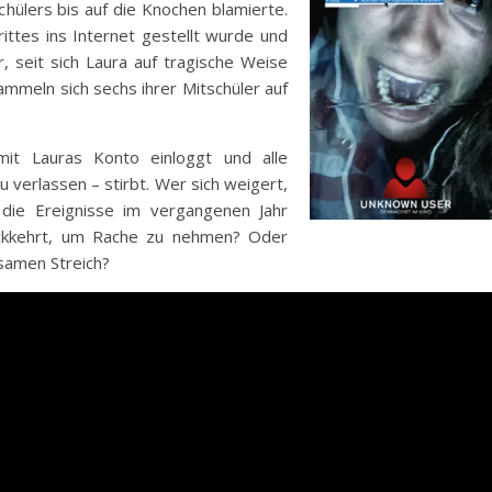
hülers bis auf die Knochen blamierte.
trittes ins Internet gestellt wurde und
hr, seit sich Laura auf tragische Weise
meln sich sechs ihrer Mitschüler auf
mit Lauras Konto einloggt und alle
verlassen – stirbt. Wer sich weigert,
die Ereignisse im vergangenen Jahr
rückkehrt, um Rache zu nehmen? Oder
samen Streich?