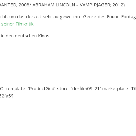
(WANTED; 2008/ ABRAHAM LINCOLN – VAMPIRJÄGER; 2012).
eicht, um das derzeit sehr aufgeweichte Genre des Found Foota
n
seiner Filmkritik
.
n den deutschen Kinos.
 template=’ProductGrid‘ store=’derfilm09-21′ marketplace=’D
2fa5′]