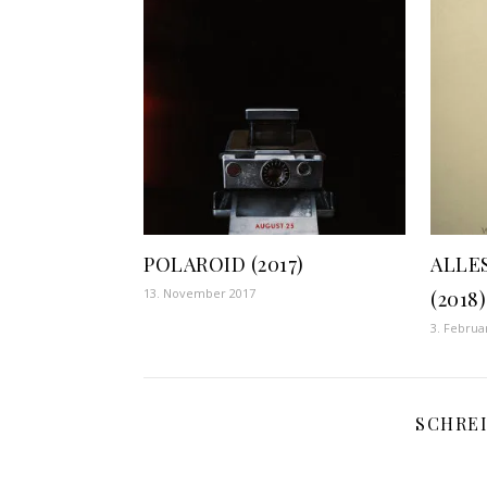
POLAROID (2017)
ALLE
13. November 2017
(2018)
3. Februa
SCHRE