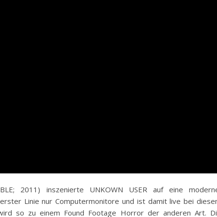
UBLE; 2011) inszenierte UNKOWN USER auf eine modern
 erster Linie nur Computermonitore und ist damit live bei dies
m wird so zu einem Found Footage Horror der anderen Art. D