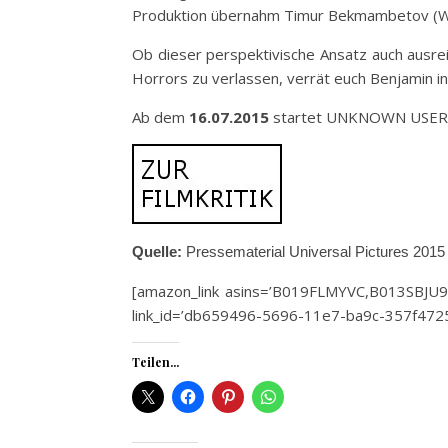
Produktion übernahm Timur Bekmambetov 
Ob dieser perspektivische Ansatz auch ausr
Horrors zu verlassen, verrät euch Benjamin i
Ab dem
16.07.2015
startet UNKNOWN USER i
Quelle:
Pressematerial Universal Pictures 2015
[amazon_link asins=’B019FLMYVC,B013SBJU9O‘
link_id=’db659496-5696-11e7-ba9c-357f4725
Teilen...