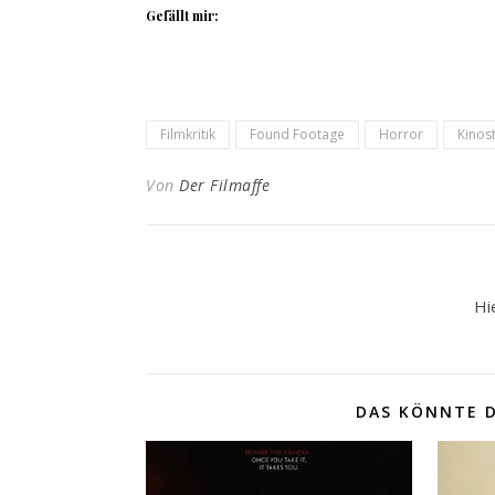
Gefällt mir:
Filmkritik
Found Footage
Horror
Kinos
Von
Der Filmaffe
Hi
DAS KÖNNTE D