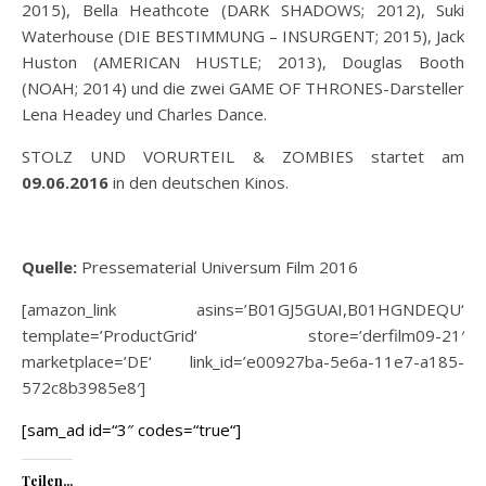
2015), Bella Heathcote (DARK SHADOWS; 2012), Suki
Waterhouse (DIE BESTIMMUNG – INSURGENT; 2015), Jack
Huston (AMERICAN HUSTLE; 2013), Douglas Booth
(NOAH; 2014) und die zwei GAME OF THRONES-Darsteller
Lena Headey und Charles Dance.
STOLZ UND VORURTEIL & ZOMBIES startet am
09.06.2016
in den deutschen Kinos.
Quelle:
Pressematerial Universum Film 2016
[amazon_link asins=’B01GJ5GUAI,B01HGNDEQU‘
template=’ProductGrid‘ store=’derfilm09-21′
marketplace=’DE‘ link_id=’e00927ba-5e6a-11e7-a185-
572c8b3985e8′]
[sam_ad id=“3″ codes=“true“]
Teilen...