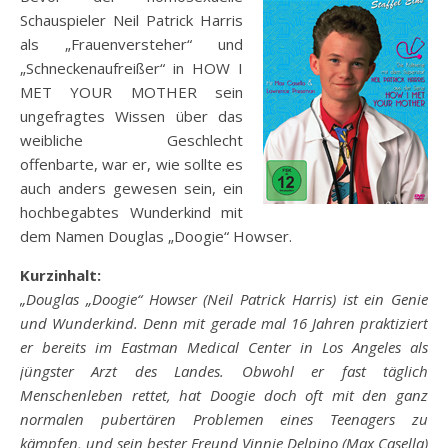
Schauspieler Neil Patrick Harris
als „Frauenversteher“ und
„Schneckenaufreißer“ in HOW I
MET YOUR MOTHER sein
ungefragtes Wissen über das
weibliche Geschlecht
offenbarte, war er, wie sollte es
auch anders gewesen sein, ein
hochbegabtes Wunderkind mit
dem Namen Douglas „Doogie“ Howser.
Kurzinhalt:
„Douglas „Doogie“ Howser (Neil Patrick Harris) ist ein Genie
und Wunderkind. Denn mit gerade mal 16 Jahren praktiziert
er bereits im Eastman Medical Center in Los Angeles als
jüngster Arzt des Landes. Obwohl er fast täglich
Menschenleben rettet, hat Doogie doch oft mit den ganz
normalen pubertären Problemen eines Teenagers zu
kämpfen, und sein bester Freund Vinnie Delpino (Max Casella)