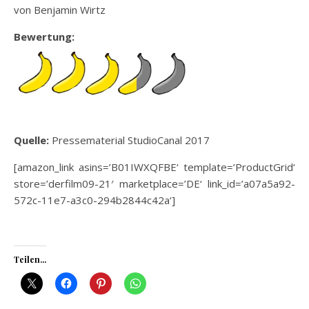
von Benjamin Wirtz
Bewertung:
Quelle:
Pressematerial StudioCanal 2017
[amazon_link asins=’B01IWXQFBE‘ template=’ProductGrid‘
store=’derfilm09-21′ marketplace=’DE‘ link_id=’a07a5a92-
572c-11e7-a3c0-294b2844c42a‘]
Teilen...