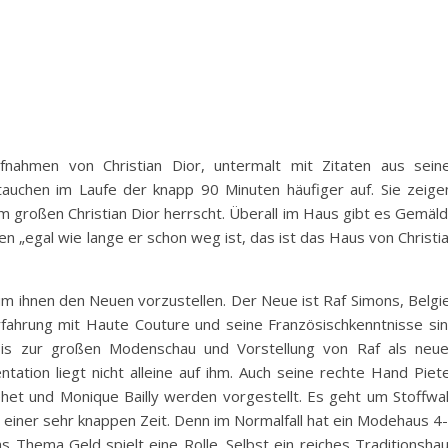
fnahmen von Christian Dior, untermalt mit Zitaten aus sein
tauchen im Laufe der knapp 90 Minuten häufiger auf. Sie zeige
m großen Christian Dior herrscht. Überall im Haus gibt es Gemäl
en „egal wie lange er schon weg ist, das ist das Haus von Christi
 ihnen den Neuen vorzustellen. Der Neue ist Raf Simons, Belgi
 Erfahrung mit Haute Couture und seine Französischkenntnisse si
bis zur großen Modenschau und Vorstellung von Raf als neu
ation liegt nicht alleine auf ihm. Auch seine rechte Hand Piet
hehet und Monique Bailly werden vorgestellt. Es geht um Stoffwa
n einer sehr knappen Zeit. Denn im Normalfall hat ein Modehaus 4
as Thema Geld spielt eine Rolle. Selbst ein reiches Traditionsha