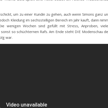
eschickt, um zu einer Kundin zu gehen, auch wenn Simons ganz u
edoch Kleidung im sechsstelligen Bereich im Jahr kauft, dann nim
e wenigen Wochen sind gefüllt mit Stress, Anproben, viel
es sonst so schüchternen Rafs. Am Ende steht DIE Modenschau d
olg war.