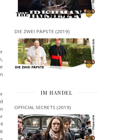
DIE ZWEI PÄPSTE (2019)
er
n,
de
an
IM HANDEL
er
nd
OFFICIAL SECRETS (2019)
en
er
hl
-6
us