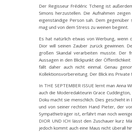
Der Regisseur Frédéric Tcheng ist außerdem 
Simons herzustellen. Die Aufnahmen zeigen 
eigenständige Person sah. Dem gegenüber st
mag und von dem Stress zu weinen beginnt.
Es hat natürlich etwas von Werbung, wenn d
Dior will seinen Zauber zurück gewinnen. De
großen Skandal verarbeiten musste. Der fr
Aussagen in den Blickpunkt der Öffentlichkei
fällt daher auch nicht einmal. Genau gen
Kollektionsvorbereitung. Der Blick ins Private f
In THE SEPTEMBER ISSUE lernt man Anna Wint
auch die Moderedakteurin Grace Cuddington, d
Doku macht sie menschlich. Dies geschieht in
und von seiner rechten Hand Pieter, der vo
Sympathieträger ist, erfährt man noch weniger,
DIOR UND ICH lässt den Zuschauer kurz Mäusc
jedoch kommt auch eine Maus nicht überall hin