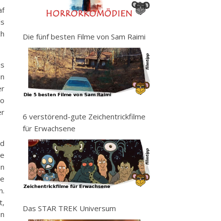
af
ls
ch
Die fünf besten Filme von Sam Raimi
us
en
er
no
er
6 verstörend-gute Zeichentrickfilme
für Erwachsene
nd
ie
en
he
n.
t,
Das STAR TREK Universum
en