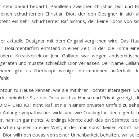
sehr darauf bedacht, Parallelen zwischen Christian Dior und R
einen schüchternen Christian Dior, der den Designer in sich a
eht ein sehr schüchterner Raf Simons, der keine Fotos von si
er aktuelle Designer mit dem Original verglichen wird. Das Ha
r Dokumentarfilm entstand in einer Zeit, in der die Firma ein
ühere Kreativdirektor John Galliano war wegen antisemitisch
t geraten und musste schließlich Dior verlassen. Der Name Gallia
ommen gibt es überhaupt wenige Informationen außerhalb d
ehlt.
our zu Hause kennen, wie sie mit ihrer Tochter interagiert. U
er heimliche Star der Doku wird zu Hause und Privat gezeigt, d
 DIOR UND ICH nicht. Raf ist nie in einem privaten Umfeld zu seh
n Anfang sympathischer wirkt und wie Cuddington der eigentlic
 nämlich gar nichts. Allerdings könnte auch das ein Stilmittel sei
hen spielen in einer Welt, in der man sonst keinen Zutritt ha
. Dior will noch etwas von seiner Unnahbarkeit behalten, wir soll