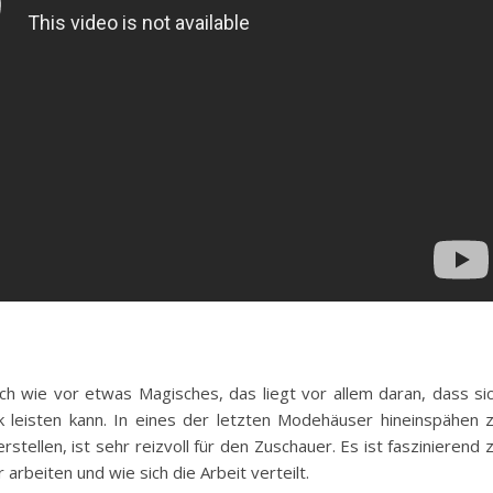
h wie vor etwas Magisches, das liegt vor allem daran, dass si
k leisten kann. In eines der letzten Modehäuser hineinspähen 
stellen, ist sehr reizvoll für den Zuschauer. Es ist faszinierend 
arbeiten und wie sich die Arbeit verteilt.