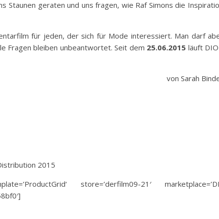
ins Staunen geraten und uns fragen, wie Raf Simons die Inspirati
arfilm für jeden, der sich für Mode interessiert. Man darf ab
ele Fragen bleiben unbeantwortet. Seit dem
25.06.2015
läuft DI
von Sarah Bind
istribution 2015
ate=’ProductGrid‘ store=’derfilm09-21′ marketplace=’D
8bf0′]