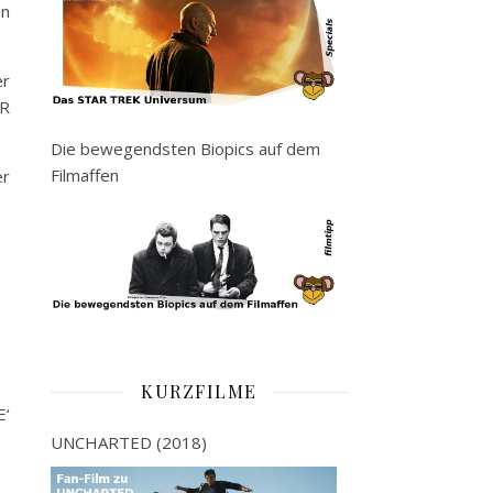
on
er
OR
Die bewegendsten Biopics auf dem
Filmaffen
er
KURZFILME
E‘
UNCHARTED (2018)