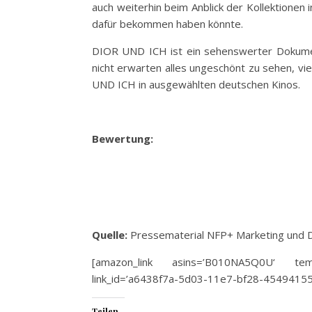
auch weiterhin beim Anblick der Kollektionen 
dafür bekommen haben könnte.
DIOR UND ICH ist ein sehenswerter Dokument
nicht erwarten alles ungeschönt zu sehen, vi
UND ICH in ausgewählten deutschen Kinos.
Bewertung:
Quelle:
Pressematerial NFP+ Marketing und D
[amazon_link asins=’B010NA5Q0U‘ templ
link_id=’a6438f7a-5d03-11e7-bf28-45494155
Teilen...