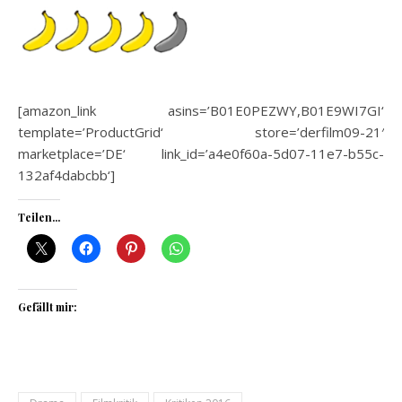
[amazon_link asins=’B01E0PEZWY,B01E9WI7GI‘
template=’ProductGrid‘ store=’derfilm09-21′
marketplace=’DE‘ link_id=’a4e0f60a-5d07-11e7-b55c-
132af4dabcbb‘]
Teilen...
Gefällt mir: