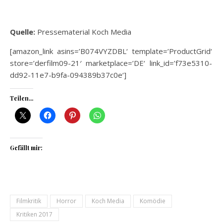
Quelle:
Pressematerial Koch Media
[amazon_link asins=’B074VYZDBL‘ template=’ProductGrid‘
store=’derfilm09-21′ marketplace=’DE‘ link_id=’f73e5310-
dd92-11e7-b9fa-094389b37c0e‘]
Teilen...
Gefällt mir:
Filmkritik
Horror
Koch Media
Komödie
Kritiken 2017