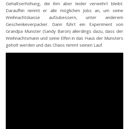
Gehaltserhöhung, die ihm aber leider verwehrt bleibt.
Daraufhin nimmt er alle möglichen Jobs an, um seine
Weihnachtskasse aufzubessern, unter anderem
Geschenkeverpacker. Dann führt ein Experiment von
Grandpa Munster (Sandy Baron) allerdings dazu, dass der
Weihnachtsmann und seine Elfen in das Haus der Munsters
geholt werden und das Chaos nimmt seinen Lauf.