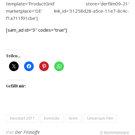
template=’ProductGrid‘ store=’derfilm09-21′
marketplace=’DE‘ link_id=’31258d28-a5ce-11e7-8c4c-
f1a711f01cbe‘]
[sam_ad id=“3″ codes=“true“]
Teilen...
Gefällt mir:
Kinostart 2017
Komödie
Krimi
Universum Film
Von
Der Filmaffe
0 Kommentare