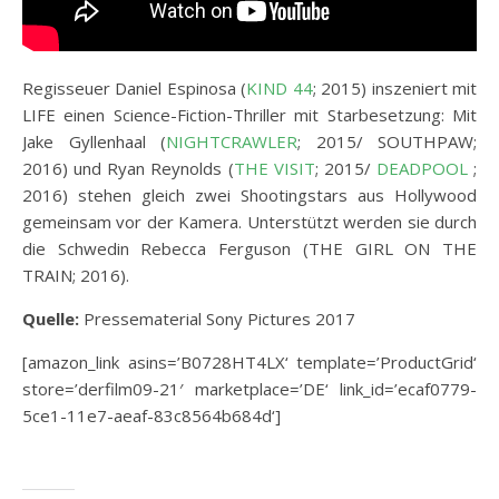
Regisseuer Daniel Espinosa (
KIND 44
; 2015) inszeniert mit
LIFE einen Science-Fiction-Thriller mit Starbesetzung: Mit
Jake Gyllenhaal (
NIGHTCRAWLER
; 2015/ SOUTHPAW;
2016) und Ryan Reynolds (
THE VISIT
; 2015/
DEADPOOL
;
2016) stehen gleich zwei Shootingstars aus Hollywood
gemeinsam vor der Kamera. Unterstützt werden sie durch
die Schwedin Rebecca Ferguson (THE GIRL ON THE
TRAIN; 2016).
Quelle:
Pressematerial Sony Pictures 2017
[amazon_link asins=’B0728HT4LX‘ template=’ProductGrid‘
store=’derfilm09-21′ marketplace=’DE‘ link_id=’ecaf0779-
5ce1-11e7-aeaf-83c8564b684d‘]