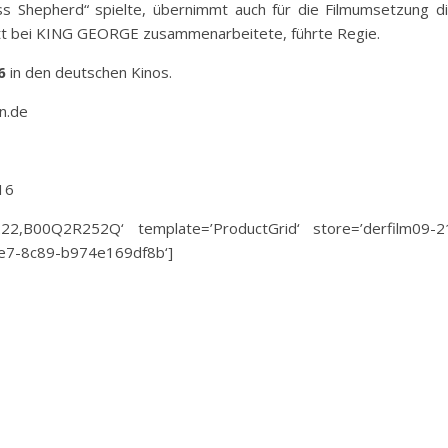
iss Shepherd“ spielte, übernimmt auch für die Filmumsetzung d
nett bei KING GEORGE zusammenarbeitete, führte Regie.
6
in den deutschen Kinos.
n.de
16
22,B00Q2R252Q‘ template=’ProductGrid‘ store=’derfilm09-2
1e7-8c89-b974e169df8b‘]