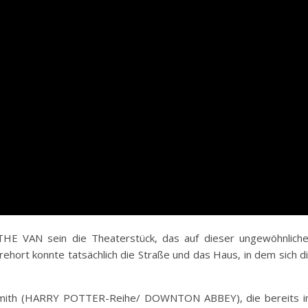
THE VAN sein die Theaterstück, das auf dieser ungewöhnlich
rehort konnte tatsächlich die Straße und das Haus, in dem sich d
Smith (HARRY POTTER-Reihe/ DOWNTON ABBEY), die bereits 