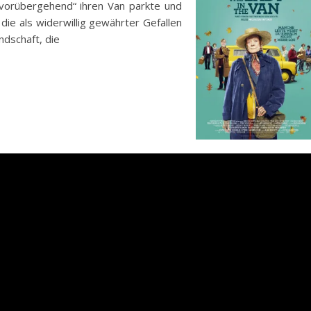
vorübergehend“ ihren Van parkte und
die als widerwillig gewährter Gefallen
ndschaft, die