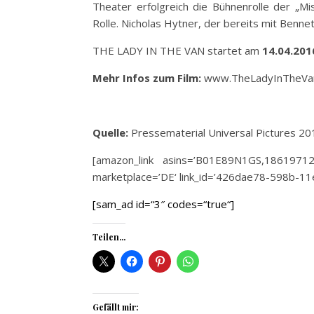
Theater erfolgreich die Bühnenrolle der „M
Rolle. Nicholas Hytner, der bereits mit Ben
THE LADY IN THE VAN startet am
14.04.201
Mehr Infos zum Film:
www.TheLadyInTheVa
Quelle:
Pressematerial Universal Pictures 20
[amazon_link asins=’B01E89N1GS,18619712
marketplace=’DE‘ link_id=’426dae78-598b-1
[sam_ad id=“3″ codes=“true“]
Teilen...
Gefällt mir: