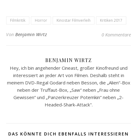
Filmkritik
Horror
Kinostar Filmverleih
Kritiken 2017
Von
Benjamin Wirtz
0 Kommentare
BENJAMIN WIRTZ
Hey, ich bin angehender Cineast, großer Kinofreund und
interessiert an jeder Art von Filmen. Deshalb steht in
meinem DVD-Regal Godard neben Besson, die „Alien“-Box
neben der Truffaut-Box, „Saw“ neben „Frau ohne
Gewissen“ und „Panzerkreuzer Potemkin“ neben „2-
Headed-Shark-Attack".
DAS KÖNNTE DICH EBENFALLS INTERESSIEREN