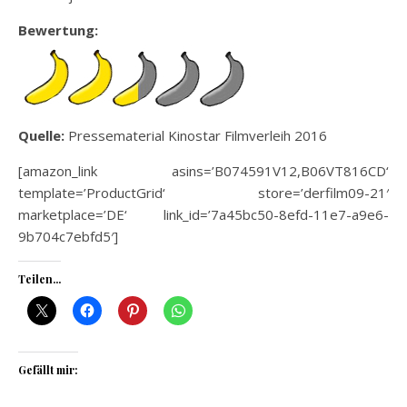
Bewertung:
Quelle:
Pressematerial Kinostar Filmverleih 2016
[amazon_link asins=’B074591V12,B06VT816CD‘
template=’ProductGrid‘ store=’derfilm09-21′
marketplace=’DE‘ link_id=’7a45bc50-8efd-11e7-a9e6-
9b704c7ebfd5′]
Teilen...
Gefällt mir: