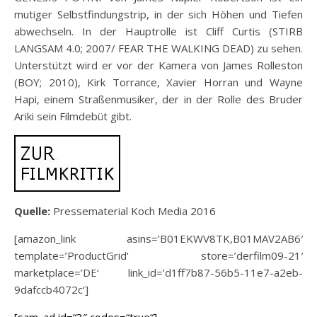
mutiger Selbstfindungstrip, in der sich Höhen und Tiefen
abwechseln. In der Hauptrolle ist Cliff Curtis (STIRB
LANGSAM 4.0; 2007/ FEAR THE WALKING DEAD) zu sehen.
Unterstützt wird er vor der Kamera von James Rolleston
(BOY; 2010), Kirk Torrance, Xavier Horran und Wayne
Hapi, einem Straßenmusiker, der in der Rolle des Bruder
Ariki sein Filmdebüt gibt.
Quelle:
Pressematerial Koch Media 2016
[amazon_link asins=’B01EKWV8TK,B01MAV2AB6′
template=’ProductGrid‘ store=’derfilm09-21′
marketplace=’DE‘ link_id=’d1ff7b87-56b5-11e7-a2eb-
9dafccb4072c‘]