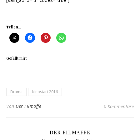
[sam_ad id=“3″ codes=“true“]
Teilen...
Gefällt mir:
Drama
Kinostart 2016
Von
Der Filmaffe
0 Kommentare
DER FILMAFFE