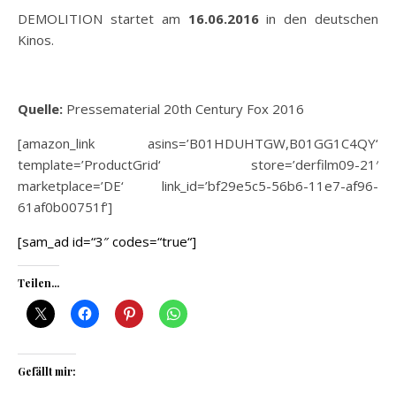
DEMOLITION startet am
16.06.2016
in den deutschen
Kinos.
Quelle:
Pressematerial 20th Century Fox 2016
[amazon_link asins=’B01HDUHTGW,B01GG1C4QY‘
template=’ProductGrid‘ store=’derfilm09-21′
marketplace=’DE‘ link_id=’bf29e5c5-56b6-11e7-af96-
61af0b00751f‘]
[sam_ad id=“3″ codes=“true“]
Teilen...
Gefällt mir: