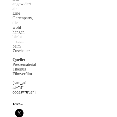
angewidert
ab.
Eine
Gartenparty,
die
wohl
hängen
bleibt
– auch
beim
Zuschauer.
Quelle:
Pressematerial
Tiberius
Filmverfilm
[sam_ad
id=“3″
codes=“true“]
Teilen...