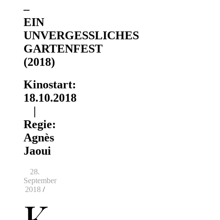
–
EIN
UNVERGESSLICHES
GARTENFEST
(2018)
Kinostart:
18.10.2018
|
Regie:
Agnès
Jaoui
28.
September
2018
/
K