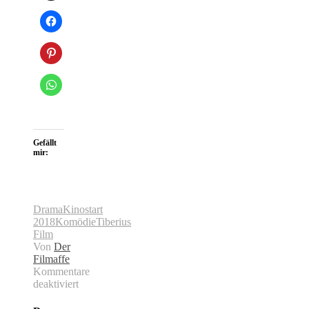
Gefällt
mir:
Drama
Kinostart
2018
Komödie
Tiberius
Film
Von
Der
Filmaffe
Kommentare
deaktiviert
für
CHAMPAGNER