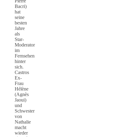
Pierre
Bacri)
hat
seine
besten
Jahre
als
Star-
Moderator
im
Fernsehen
hinter
sich.
Castros
Ex-
Frau
Hélène
(Agnès
Jaoui)
und
Schwester
von
Nathalie
macht
wieder