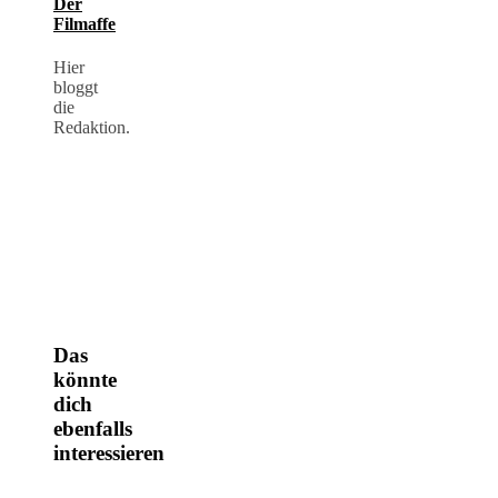
Der
&
Filmaffe
MACARONS
–
Hier
EIN
bloggt
UNVERGESSLICHES
die
GARTENFEST
Redaktion.
(2018)
Das
könnte
dich
ebenfalls
interessieren