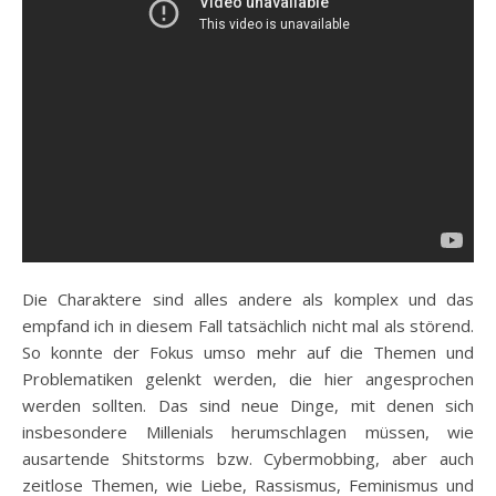
Die Charaktere sind alles andere als komplex und das
empfand ich in diesem Fall tatsächlich nicht mal als störend.
So konnte der Fokus umso mehr auf die Themen und
Problematiken gelenkt werden, die hier angesprochen
werden sollten. Das sind neue Dinge, mit denen sich
insbesondere Millenials herumschlagen müssen, wie
ausartende Shitstorms bzw. Cybermobbing, aber auch
zeitlose Themen, wie Liebe, Rassismus, Feminismus und