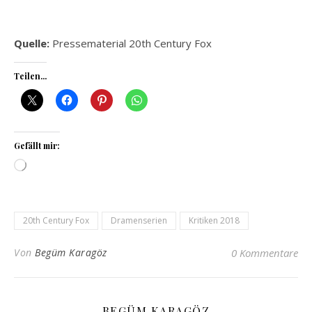
Quelle:
Pressematerial 20th Century Fox
Teilen...
Gefällt mir:
Wird geladen …
20th Century Fox
Dramenserien
Kritiken 2018
Von
Begüm Karagöz
0 Kommentare
BEGÜM KARAGÖZ