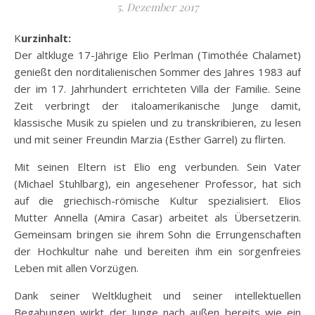
5. Dezember 2017
Kurzinhalt:
Der altkluge 17-Jährige Elio Perlman (Timothée Chalamet)
genießt den norditalienischen Sommer des Jahres 1983 auf
der im 17. Jahrhundert errichteten Villa der Familie. Seine
Zeit verbringt der italoamerikanische Junge damit,
klassische Musik zu spielen und zu transkribieren, zu lesen
und mit seiner Freundin Marzia (Esther Garrel) zu flirten.
Mit seinen Eltern ist Elio eng
verbunden. Sein Vater
(Michael Stuhlbarg), ein angesehener Professor, hat sich
auf die griechisch-römische Kultur spezialisiert. Elios
Mutter Annella (Amira Casar) arbeitet als Übersetzerin.
Gemeinsam bringen sie ihrem Sohn die Errungenschaften
der Hochkultur nahe und bereiten ihm ein sorgenfreies
Leben mit allen Vorzügen.
Dank seiner Weltklugheit und seiner intellektuellen
Begabungen wirkt der Junge nach außen bereits wie ein