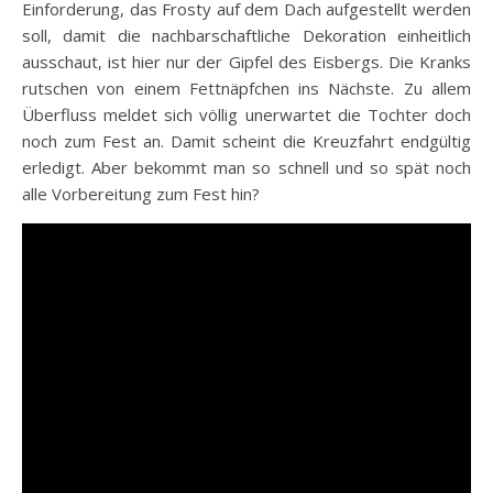
Einforderung, das Frosty auf dem Dach aufgestellt werden
soll, damit die nachbarschaftliche Dekoration einheitlich
ausschaut, ist hier nur der Gipfel des Eisbergs. Die Kranks
rutschen von einem Fettnäpfchen ins Nächste. Zu allem
Überfluss meldet sich völlig unerwartet die Tochter doch
noch zum Fest an. Damit scheint die Kreuzfahrt endgültig
erledigt. Aber bekommt man so schnell und so spät noch
alle Vorbereitung zum Fest hin?