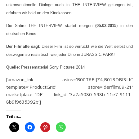
unkonventionelle Dialoge auch in THE INTERVIEW gelungen ist,
erfahren wir bald an den Kinokassen.
Die Satire THE INTERVIEW startet morgen
(05.02.2015
) in den
deutschen Kinos.
Der Filmaffe sagt:
Dieser Film ist so verrückt wie die Welt selbst und
deswegen so realistisch wie jeder Dino in JURASSIC PARK!
Quelle:
Pressematerial Sony Pictures 2014
[amazon_link asins=’B00T6EIJZ4,B013DBI3LK‘
template=’ProductGrid‘ store=’derfilm09-21′
marketplace=’DE‘ link_id=’3a7a5080-598b-11e7-9111-
8b9f9635392b‘]
Teilen...