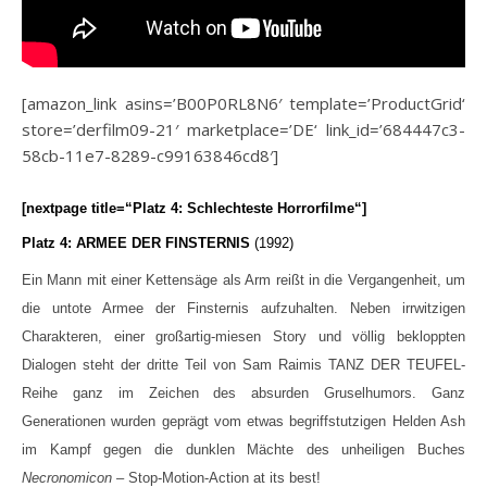
[amazon_link asins=’B00P0RL8N6′ template=’ProductGrid‘
store=’derfilm09-21′ marketplace=’DE‘ link_id=’684447c3-
58cb-11e7-8289-c99163846cd8′]
[nextpage title=“Platz 4: Schlechteste Horrorfilme“]
Platz 4: ARMEE DER FINSTERNIS
(1992)
Ein Mann mit einer Kettensäge als Arm reißt in die Vergangenheit, um
die untote Armee der Finsternis aufzuhalten. Neben irrwitzigen
Charakteren, einer großartig-miesen Story und völlig bekloppten
Dialogen steht der dritte Teil von Sam Raimis TANZ DER TEUFEL-
Reihe ganz im Zeichen des absurden Gruselhumors. Ganz
Generationen wurden geprägt vom etwas begriffstutzigen Helden Ash
im Kampf gegen die dunklen Mächte des unheiligen Buches
Necronomicon
– Stop-Motion-Action at its best!