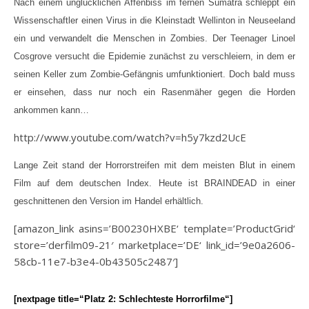
Nach einem unglücklichen Affenbiss im fernen Sumatra schleppt ein
Wissenschaftler einen Virus in die Kleinstadt Wellinton in Neuseeland
ein und verwandelt die Menschen in Zombies. Der Teenager Linoel
Cosgrove versucht die Epidemie zunächst zu verschleiern, in dem er
seinen Keller zum Zombie-Gefängnis umfunktioniert. Doch bald muss
er einsehen, dass nur noch ein Rasenmäher gegen die Horden
ankommen kann…
http://www.youtube.com/watch?v=h5y7kzd2UcE
Lange Zeit stand der Horrorstreifen mit dem meisten Blut in einem
Film auf dem deutschen Index. Heute ist BRAINDEAD in einer
geschnittenen den Version im Handel erhältlich.
[amazon_link asins=’B00230HXBE‘ template=’ProductGrid‘
store=’derfilm09-21′ marketplace=’DE‘ link_id=’9e0a2606-
58cb-11e7-b3e4-0b43505c2487′]
[nextpage title=“Platz 2: Schlechteste Horrorfilme“]