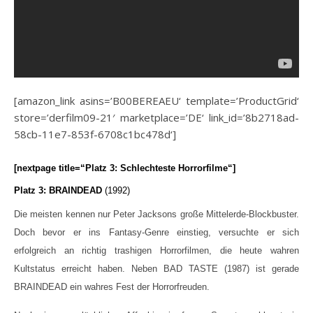
[amazon_link asins=’B00BEREAEU‘ template=’ProductGrid‘
store=’derfilm09-21′ marketplace=’DE‘ link_id=’8b2718ad-
58cb-11e7-853f-6708c1bc478d‘]
[nextpage title=“Platz 3: Schlechteste Horrorfilme“]
Platz 3: BRAINDEAD
(1992)
Die meisten kennen nur Peter Jacksons große Mittelerde-Blockbuster.
Doch bevor er ins Fantasy-Genre einstieg, versuchte er sich
erfolgreich an richtig trashigen Horrorfilmen, die heute wahren
Kultstatus erreicht haben. Neben BAD TASTE (1987) ist gerade
BRAINDEAD ein wahres Fest der Horrorfreuden.