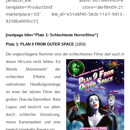
[amazon_link asins=’B01MRHNUPR‘
template=’ProductGrid‘ store=’derfilm09-21′
marketplace=’DE‘ link_id=’e51e8f40-58cb-11e7-9d13-
8358ba909cc3′]
[nextpage title=“Platz 1: Schlechteste Horrorfilme“]
Platz 1: PLAN 9 FROM OUTER SPACE
(1959)
Die ungeschlagene Nummer eins der schlechtesten Filme darf auch in
dieser Hit-Liste nicht fehlen. Ed
Woods „Meisterwerk“ der
schlechten Effekte und
verkorksten Handlungsstränge
ist einer der letzten Filme des
großen Dracula-Darstellers Bela
Lugosi und besticht vor allem
durch schlechte Umsetzung,
miese Kameraarbeit und eine
herrlich-laienhafte Besetzung.