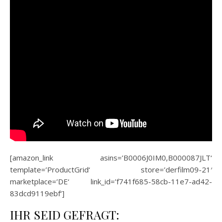
[amazon_link asins=’B0006J0IM0,B000087JLT‘
template=’ProductGrid‘ store=’derfilm09-21′
marketplace=’DE‘ link_id=’f741f685-58cb-11e7-ad42-
83dcd9119ebf‘]
IHR SEID GEFRAGT: