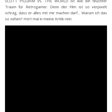
SCOTT PILGRIM VS. THE WORLD ist wie ein feuchter
Traum für Retrogamer. Denn der Film ist so verpixelt
schräg, dass er alles mit mir machen darf… Warum ich das
so sehen? Hört mal in meine Kritik rein: