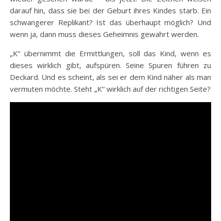
darauf hin, dass sie bei der Geburt ihres Kindes starb. Ein
schwangerer Replikant? Ist das überhaupt möglich? Und
wenn ja, dann muss dieses Geheimnis gewahrt werden.
„K“ übernimmt die Ermittlungen, soll das Kind, wenn es
dieses wirklich gibt, aufspüren. Seine Spuren führen zu
Deckard. Und es scheint, als sei er dem Kind näher als man
vermuten möchte. Steht „K“ wirklich auf der richtigen Seite?