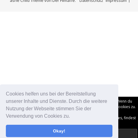
ashe Child Theme von
Der Filmaffe.
Datenschutz
Impressum
Cookies helfen uns bei der Bereitstellung
Datenschutz und Cookies: Diese Website verwendet Cookies. Wenn du
unserer Inhalte und Dienste. Durch die weitere
die Website weiterhin nutzt, stimmst du der Verwendung von Cookies zu.
Nutzung der Webseite stimmen Sie der
Verwendung von Cookies zu.
Weitere Informationen, beispielsweise zur Kontrolle von Cookies, findest
du hier:
Datenschutzerklärung
Okay!