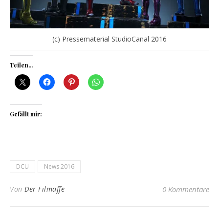
(c) Pressematerial StudioCanal 2016
Teilen...
Gefällt mir:
DCU
News 2016
Von
Der Filmaffe
0 Kommentare