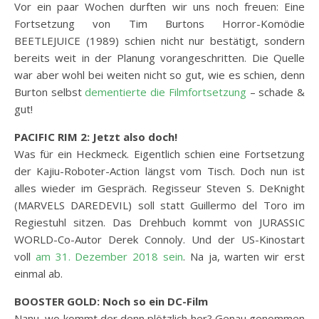
Vor ein paar Wochen durften wir uns noch freuen: Eine
Fortsetzung von Tim Burtons Horror-Komödie
BEETLEJUICE (1989) schien nicht nur bestätigt, sondern
bereits weit in der Planung vorangeschritten. Die Quelle
war aber wohl bei weiten nicht so gut, wie es schien, denn
Burton selbst
dementierte die Filmfortsetzung
– schade &
gut!
PACIFIC RIM 2: Jetzt also doch!
Was für ein Heckmeck. Eigentlich schien eine Fortsetzung
der Kajiu-Roboter-Action längst vom Tisch. Doch nun ist
alles wieder im Gespräch. Regisseur Steven S. DeKnight
(MARVELS DAREDEVIL) soll statt Guillermo del Toro im
Regiestuhl sitzen. Das Drehbuch kommt von JURASSIC
WORLD-Co-Autor Derek Connoly. Und der US-Kinostart
voll
am 31. Dezember 2018 sein
. Na ja, warten wir erst
einmal ab.
BOOSTER GOLD: Noch so ein DC-Film
Nanu, wo kommt der denn plötzlich her? Genau genommen