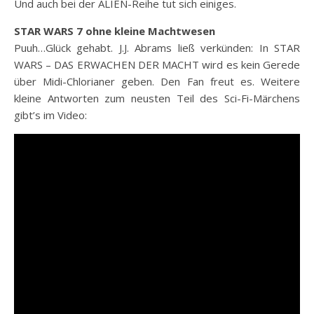
Und auch bei der ALIEN-Reihe tut sich einiges.
STAR WARS 7 ohne kleine Machtwesen
Puuh…Glück gehabt. J.J. Abrams ließ verkünden: In STAR
WARS – DAS ERWACHEN DER MACHT wird es kein Gerede
über Midi-Chlorianer geben. Den Fan freut es. Weitere
kleine Antworten zum neusten Teil des Sci-Fi-Märchens
gibt’s im Video: