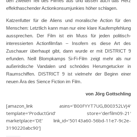
den zweiten Teil des Filmes aus und lassen auch das Herz
effekthaschender Actionkonsumjunk
ies höher schlagen.
Katzenfutter
für die Aliens und moralische Action für den
Menschen: Letztlich kann man nur eine klare Kaufempfehlung
aussprechen. Der Film ist ein Muss für jeden politisch-
interessierten Actionfilmfan – Insofern es diese Art des
Zuschauer überhaupt gibt, dann wurde er mit DISTRICT 9
erfunden. Neill Blompkamps Si-Fi-Film zeigt mehr als nur
außerirdische Vandalen und schnödes Herumgetucker in
Raumschiffen. DISTRICT 9 ist vielmehr der Beginn einer
neuen Ära des Sience Fiction im Film.
von Jörg Gottschling
[amazon_link asins=’B00FYYT7UG,B00352LVJ4′
template=’ProductGrid‘ store=’derfilm09-21′
marketplace=’DE‘ link_id=’50143a60-56bd-11e7-9c2e-
3190220abc90′]