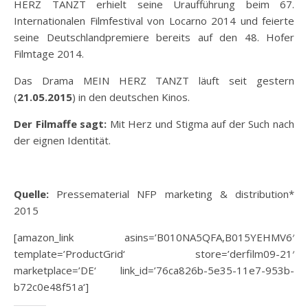
HERZ TANZT erhielt seine Uraufführung beim 67.
Internationalen Filmfestival von Locarno 2014 und feierte
seine Deutschlandpremiere bereits auf den 48. Hofer
Filmtage 2014.
Das Drama MEIN HERZ TANZT läuft seit gestern
(
21.05.2015
) in den deutschen Kinos.
Der Filmaffe sagt:
Mit Herz und Stigma auf der Such nach
der eignen Identität.
Quelle:
Pressematerial NFP marketing & distribution*
2015
[amazon_link asins=’B010NA5QFA,B015YEHMV6′
template=’ProductGrid‘ store=’derfilm09-21′
marketplace=’DE‘ link_id=’76ca826b-5e35-11e7-953b-
b72c0e48f51a‘]